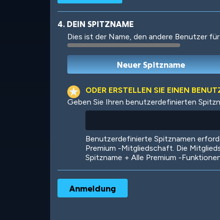
4. DEIN SPITZNAME
Dies ist der Name, den andere Benutzer für
Robotic
International
ODER ERSTELLEN SIE EINEN BENU
Geben Sie Ihren benutzerdefinierten Spitz
Big City
Starlight
Benutzerdefinierte Spitznamen erfor
Premium -Mitgliedschaft. Die Mitglied
Spitzname + Alle Premium -Funktione
Ooh! Aah!
Night Game