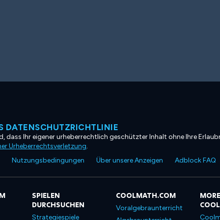
 DATENSCHUTZRICHTLINIE
, dass Ihr eigener urheberrechtlich geschützter Inhalt ohne Ihre Erlaubn
ner Urheberrechtsverletzung
.
Nutzungsbedingungen
Über unsere Anzeigen
Adblock FAQ
OM
SPIELEN
COOLMATH.COM
MORE
DURCHSUCHEN
COO
Voralgebraunterricht
Strategiespiele
Coolm