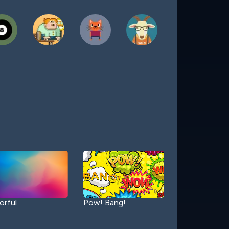
orful
Pow! Bang!