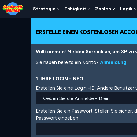
Skip
Skip
Skip
Skip
Direkt
to
to
to
to
zum
Strategie
Fähigkeit
Zahlen
Logik
Show
Show
Show
Top
Navigation
Main
Footer
Inhalt
Submenu
Submenu
Submenu
of
Content
For
For
For
Page
Strategie
Fähigkeit
Zahlen
ERSTELLE EINEN KOSTENLOSEN ACC
Willkommen! Melden Sie sich an, um XP zu v
Sie haben bereits ein Konto?
Anmeldung
.
1. IHRE LOGIN -INFO
Erstellen Sie eine Login -ID. Andere Benutzer
Erstellen Sie ein Passwort. Stellen Sie sicher, 
Passwort eingeben