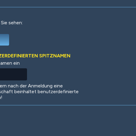
 Sie sehen:
Deep Water
On the Beach
Mus
TZERDEFINIERTEN SPITZNAMEN
namen ein
Circuits
Glazed Over
In 
dern nach der Anmeldung eine
schaft beinhaltet benutzerdefinierte
n!
Big Spender
Hit the Slopes
Boo