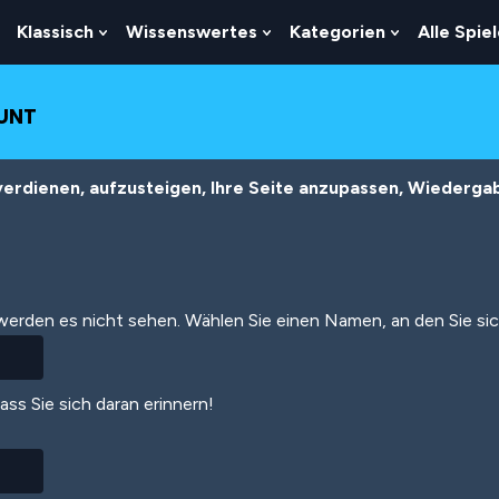
Klassisch
Wissenswertes
Kategorien
Alle Spie
Show
Show
Show
Show
Submenu
Submenu
Submenu
Submenu
For
For
For
For
Logik
Klassisch
Wissenswertes
Kategorien
OUNT
erdienen, aufzusteigen, Ihre Seite anzupassen, Wiedergabe
 werden es nicht sehen. Wählen Sie einen Namen, an den Sie si
dass Sie sich daran erinnern!