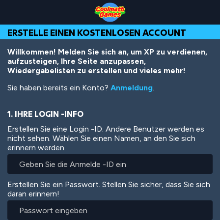
Skip
Skip
Skip
Skip
Direkt
to
to
to
to
zum
Top
Navigation
Main
Footer
Inhalt
ERSTELLE EINEN KOSTENLOSEN ACCOUNT
of
Content
Page
Willkommen! Melden Sie sich an, um XP zu verdienen,
aufzusteigen, Ihre Seite anzupassen,
Wiedergabelisten zu erstellen und vieles mehr!
Sie haben bereits ein Konto?
Anmeldung
.
1. IHRE LOGIN -INFO
Erstellen Sie eine Login -ID. Andere Benutzer werden es
nicht sehen. Wählen Sie einen Namen, an den Sie sich
erinnern werden.
Erstellen Sie ein Passwort. Stellen Sie sicher, dass Sie sich
daran erinnern!
Passwort
eingeben