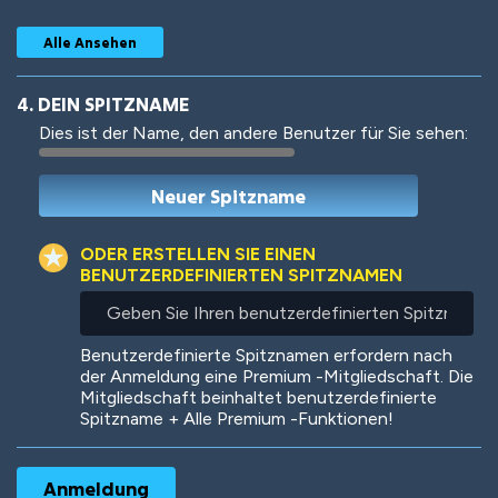
Alle Ansehen
4. DEIN SPITZNAME
Dies ist der Name, den andere Benutzer für Sie sehen:
Woof
Jungle Cats
ODER ERSTELLEN SIE EINEN
BENUTZERDEFINIERTEN SPITZNAMEN
Geben
Sie
Colorful
Pow! Bang!
Ihren
Benutzerdefinierte Spitznamen erfordern nach
benutzerdefinierten
der Anmeldung eine Premium -Mitgliedschaft. Die
Spitznamen
Mitgliedschaft beinhaltet benutzerdefinierte
ein
Spitzname + Alle Premium -Funktionen!
Robotic
International