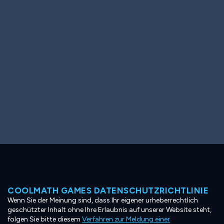
Ooh! Aah!
Night Game
Big Spender
Hit the Slopes
Book Smart
Sunburst
COOLMATH GAMES DATENSCHUTZRICHTLINIE
Wenn Sie der Meinung sind, dass Ihr eigener urheberrechtlich
geschützter Inhalt ohne Ihre Erlaubnis auf unserer Website steht,
folgen Sie bitte diesem
Verfahren zur Meldung einer