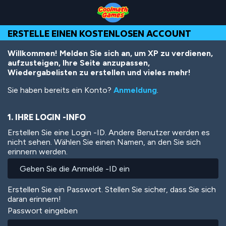
Skip
Skip
Skip
Skip
Direkt
to
to
to
to
zum
Top
Navigation
Main
Footer
Inhalt
ERSTELLE EINEN KOSTENLOSEN ACCOUNT
of
Content
Page
Willkommen! Melden Sie sich an, um XP zu verdienen,
aufzusteigen, Ihre Seite anzupassen,
Wiedergabelisten zu erstellen und vieles mehr!
Sie haben bereits ein Konto?
Anmeldung
.
1. IHRE LOGIN -INFO
Erstellen Sie eine Login -ID. Andere Benutzer werden es
nicht sehen. Wählen Sie einen Namen, an den Sie sich
erinnern werden.
Erstellen Sie ein Passwort. Stellen Sie sicher, dass Sie sich
daran erinnern!
Passwort eingeben