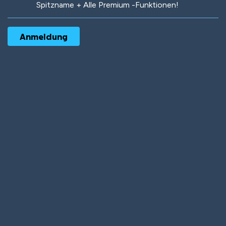
Spitzname + Alle Premium -Funktionen!
Robotic
International
Deep Water
On the Beach
Mushroom Planet
Time Warp