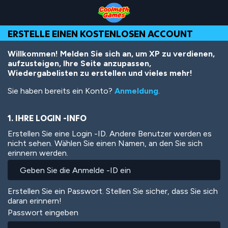
Skip
Skip
Skip
Skip
Direkt
to
to
to
to
zum
Top
Navigation
Main
Footer
Inhalt
ERSTELLE EINEN KOSTENLOSEN ACCOUNT
of
Content
Page
Willkommen! Melden Sie sich an, um XP zu verdienen,
aufzusteigen, Ihre Seite anzupassen,
Wiedergabelisten zu erstellen und vieles mehr!
Sie haben bereits ein Konto?
Anmeldung
.
1. IHRE LOGIN -INFO
Erstellen Sie eine Login -ID. Andere Benutzer werden es
nicht sehen. Wählen Sie einen Namen, an den Sie sich
erinnern werden.
Erstellen Sie ein Passwort. Stellen Sie sicher, dass Sie sich
daran erinnern!
Passwort eingeben