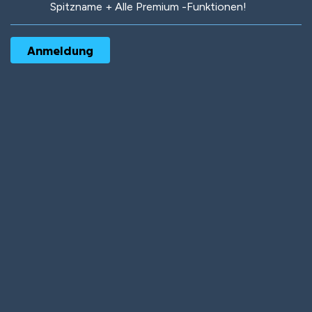
Spitzname + Alle Premium -Funktionen!
Robotic
International
Deep Water
On the Beach
Mushroom Planet
Time Warp