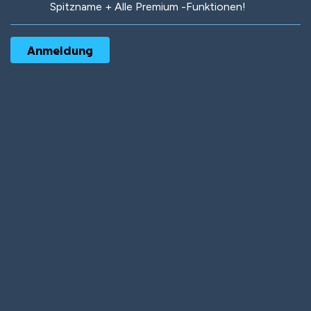
Spitzname + Alle Premium -Funktionen!
Robotic
International
Deep Water
On the Beach
Mushroom Planet
Time Warp