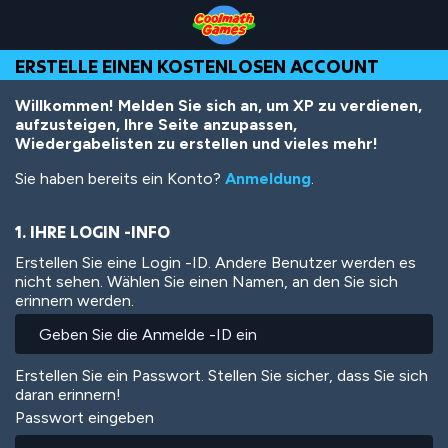
Skip
Skip
Skip
Skip
Direkt
to
to
to
to
zum
Top
Navigation
Main
Footer
Inhalt
ERSTELLE EINEN KOSTENLOSEN ACCOUNT
of
Content
Page
Willkommen! Melden Sie sich an, um XP zu verdienen,
aufzusteigen, Ihre Seite anzupassen,
Wiedergabelisten zu erstellen und vieles mehr!
Sie haben bereits ein Konto?
Anmeldung
.
1. IHRE LOGIN -INFO
Erstellen Sie eine Login -ID. Andere Benutzer werden es
nicht sehen. Wählen Sie einen Namen, an den Sie sich
erinnern werden.
Erstellen Sie ein Passwort. Stellen Sie sicher, dass Sie sich
daran erinnern!
Passwort eingeben