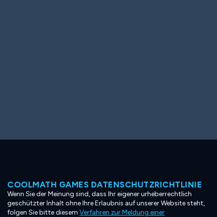
Ooh! Aah!
Night Game
Big Spender
Hit the Slopes
Book Smart
Sunburst
COOLMATH GAMES DATENSCHUTZRICHTLINIE
Wenn Sie der Meinung sind, dass Ihr eigener urheberrechtlich
geschützter Inhalt ohne Ihre Erlaubnis auf unserer Website steht,
folgen Sie bitte diesem
Verfahren zur Meldung einer