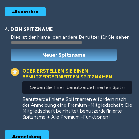
Alle Ansehen
4. DEIN SPITZNAME
Dies ist der Name, den andere Benutzer für Sie sehen:
Woof
Jungle Cats
ODER ERSTELLEN SIE EINEN
BENUTZERDEFINIERTEN SPITZNAMEN
Geben
Sie
Colorful
Pow! Bang!
Ihren
Benutzerdefinierte Spitznamen erfordern nach
benutzerdefinierten
der Anmeldung eine Premium -Mitgliedschaft. Die
Spitznamen
Mitgliedschaft beinhaltet benutzerdefinierte
ein
Spitzname + Alle Premium -Funktionen!
Robotic
International