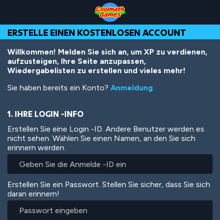
Skip
Skip
Skip
Skip
Direkt
to
to
to
to
zum
Top
Navigation
Main
Footer
Inhalt
ERSTELLE EINEN KOSTENLOSEN ACCOUNT
of
Content
Page
Willkommen! Melden Sie sich an, um XP zu verdienen,
aufzusteigen, Ihre Seite anzupassen,
Wiedergabelisten zu erstellen und vieles mehr!
Sie haben bereits ein Konto?
Anmeldung
.
1. IHRE LOGIN -INFO
Erstellen Sie eine Login -ID. Andere Benutzer werden es
nicht sehen. Wählen Sie einen Namen, an den Sie sich
erinnern werden.
Erstellen Sie ein Passwort. Stellen Sie sicher, dass Sie sich
daran erinnern!
Passwort
eingeben