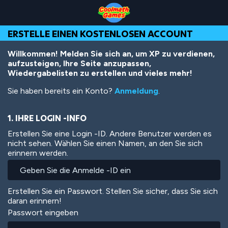
Skip
Skip
Skip
Skip
Direkt
to
to
to
to
zum
Top
Navigation
Main
Footer
Inhalt
ERSTELLE EINEN KOSTENLOSEN ACCOUNT
of
Content
Page
Willkommen! Melden Sie sich an, um XP zu verdienen,
aufzusteigen, Ihre Seite anzupassen,
Wiedergabelisten zu erstellen und vieles mehr!
Sie haben bereits ein Konto?
Anmeldung
.
1. IHRE LOGIN -INFO
Erstellen Sie eine Login -ID. Andere Benutzer werden es
nicht sehen. Wählen Sie einen Namen, an den Sie sich
erinnern werden.
Erstellen Sie ein Passwort. Stellen Sie sicher, dass Sie sich
daran erinnern!
Passwort eingeben