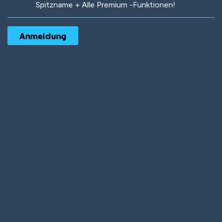
Spitzname + Alle Premium -Funktionen!
Robotic
International
Deep Water
On the Beach
Mushroom Planet
Time Warp