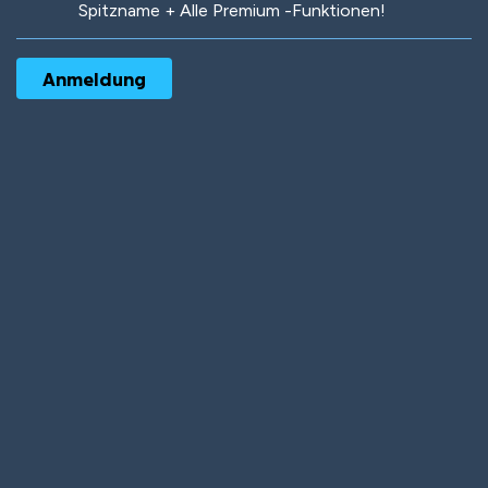
Spitzname + Alle Premium -Funktionen!
Robotic
International
Deep Water
On the Beach
Mushroom Planet
Time Warp