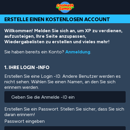
Skip
Skip
Skip
Skip
Direkt
to
to
to
to
zum
Top
Navigation
Main
Footer
Inhalt
ERSTELLE EINEN KOSTENLOSEN ACCOUNT
of
Content
Page
Willkommen! Melden Sie sich an, um XP zu verdienen,
aufzusteigen, Ihre Seite anzupassen,
Wiedergabelisten zu erstellen und vieles mehr!
Sie haben bereits ein Konto?
Anmeldung
.
1. IHRE LOGIN -INFO
Erstellen Sie eine Login -ID. Andere Benutzer werden es
nicht sehen. Wählen Sie einen Namen, an den Sie sich
erinnern werden.
Erstellen Sie ein Passwort. Stellen Sie sicher, dass Sie sich
daran erinnern!
Passwort eingeben