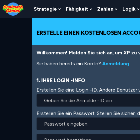
Skip
Skip
Skip
Skip
Direkt
to
to
to
to
zum
Strategie
Fähigkeit
Zahlen
Logik
Show
Show
Show
Top
Navigation
Main
Footer
Inhalt
Submenu
Submenu
Submenu
of
Content
For
For
For
Page
Strategie
Fähigkeit
Zahlen
ERSTELLE EINEN KOSTENLOSEN ACC
Willkommen! Melden Sie sich an, um XP zu v
Sie haben bereits ein Konto?
Anmeldung
.
1. IHRE LOGIN -INFO
Erstellen Sie eine Login -ID. Andere Benutzer
Erstellen Sie ein Passwort. Stellen Sie sicher, 
Passwort
eingeben
Passwort