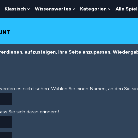
Klassisch
Wissenswertes
Kategorien
Alle Spie
Show
Show
Show
Show
Submenu
Submenu
Submenu
Submenu
For
For
For
For
Logik
Klassisch
Wissenswertes
Kategorien
OUNT
erdienen, aufzusteigen, Ihre Seite anzupassen, Wiedergabe
 werden es nicht sehen. Wählen Sie einen Namen, an den Sie si
dass Sie sich daran erinnern!