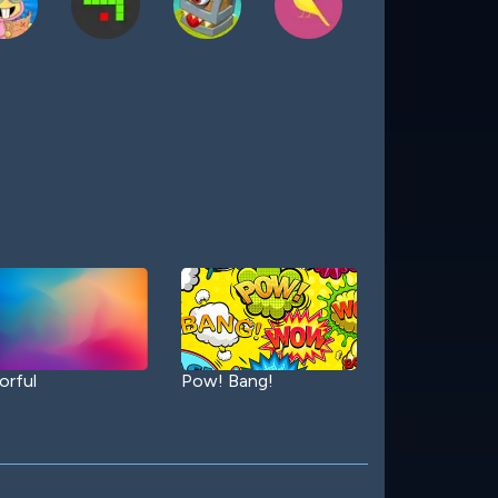
orful
Pow! Bang!