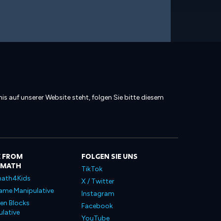
is auf unserer Website steht, folgen Sie bitte diesem
 FROM
FOLGEN SIE UNS
LMATH
TikTok
ath4Kids
X / Twitter
ame Manipulative
Instagram
en Blocks
Facebook
lative
YouTube