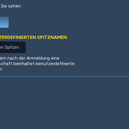
 Sie sehen:
Deep Water
On the Beach
Mus
TZERDEFINIERTEN SPITZNAMEN
Circuits
Glazed Over
In 
dern nach der Anmeldung eine
schaft beinhaltet benutzerdefinierte
n!
Big Spender
Hit the Slopes
Boo