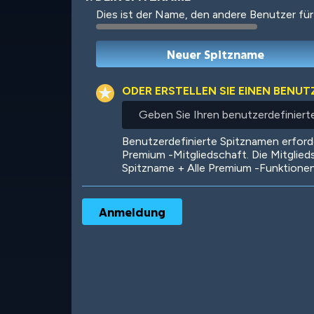
Dies ist der Name, den andere Benutzer für
Robotic
International
ODER ERSTELLEN SIE EINEN BENU
Geben
Sie
Ihren
Big City
Starlight
Benutzerdefinierte Spitznamen erfor
benutzerdefinierten
Premium -Mitgliedschaft. Die Mitglied
Spitznamen
Spitzname + Alle Premium -Funktione
ein
Ooh! Aah!
Night Game