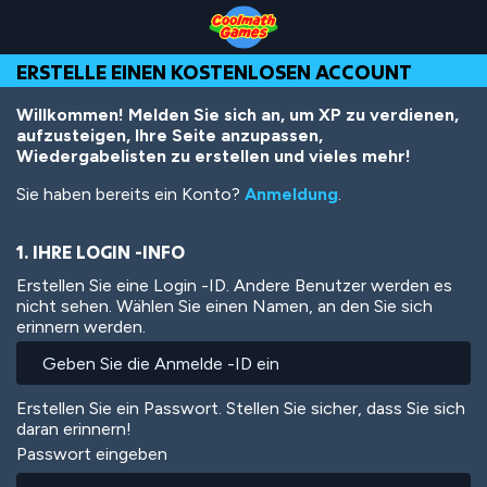
Skip
Skip
Skip
Skip
Direkt
to
to
to
to
zum
Top
Navigation
Main
Footer
Inhalt
ERSTELLE EINEN KOSTENLOSEN ACCOUNT
of
Content
Page
Willkommen! Melden Sie sich an, um XP zu verdienen,
aufzusteigen, Ihre Seite anzupassen,
Wiedergabelisten zu erstellen und vieles mehr!
Sie haben bereits ein Konto?
Anmeldung
.
1. IHRE LOGIN -INFO
Erstellen Sie eine Login -ID. Andere Benutzer werden es
nicht sehen. Wählen Sie einen Namen, an den Sie sich
erinnern werden.
Erstellen Sie ein Passwort. Stellen Sie sicher, dass Sie sich
daran erinnern!
Passwort eingeben