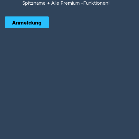
Spitzname + Alle Premium -Funktionen!
Robotic
International
Deep Water
On the Beach
Mushroom Planet
Time Warp