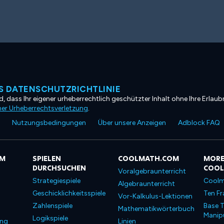
 DATENSCHUTZRICHTLINIE
, dass Ihr eigener urheberrechtlich geschützter Inhalt ohne Ihre Erlaubn
ner Urheberrechtsverletzung
.
Nutzungsbedingungen
Über unsere Anzeigen
Adblock FAQ
OM
SPIELEN
COOLMATH.COM
MORE
DURCHSUCHEN
COO
Voralgebraunterricht
Strategiespiele
Coolm
Algebraunterricht
Geschicklichkeitsspiele
Ten Fr
Vor-Kalkulus-Lektionen
Zahlenspiele
Base T
Mathematikwörterbuch
Manipu
Logikspiele
ung
Linien