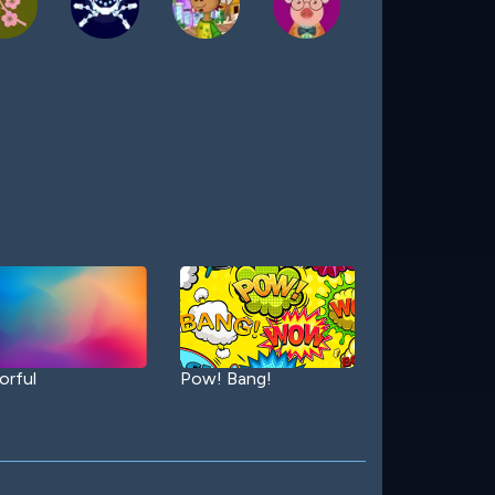
orful
Pow! Bang!