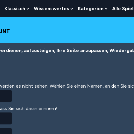
Klassisch
Wissenswertes
Kategorien
Alle Spie
Show
Show
Show
Show
Submenu
Submenu
Submenu
Submenu
For
For
For
For
Logik
Klassisch
Wissenswertes
Kategorien
OUNT
erdienen, aufzusteigen, Ihre Seite anzupassen, Wiedergabe
 werden es nicht sehen. Wählen Sie einen Namen, an den Sie si
dass Sie sich daran erinnern!