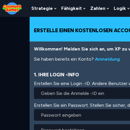
Skip
Skip
Skip
Skip
Direkt
to
to
to
to
zum
Strategie
Fähigkeit
Zahlen
Logik
Show
Show
Show
Top
Navigation
Main
Footer
Inhalt
Submenu
Submenu
Submenu
of
Content
For
For
For
Page
Strategie
Fähigkeit
Zahlen
ERSTELLE EINEN KOSTENLOSEN ACC
Willkommen! Melden Sie sich an, um XP zu v
Sie haben bereits ein Konto?
Anmeldung
.
1. IHRE LOGIN -INFO
Erstellen Sie eine Login -ID. Andere Benutzer
Erstellen Sie ein Passwort. Stellen Sie sicher, 
Passwort
eingeben
Passwort