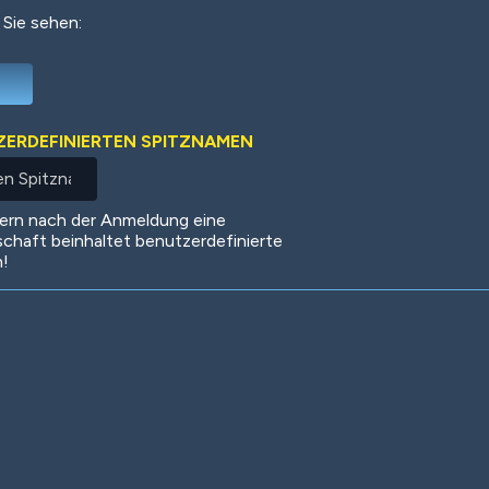
 Sie sehen:
Deep Water
On the Beach
Mus
TZERDEFINIERTEN SPITZNAMEN
Circuits
Glazed Over
In 
dern nach der Anmeldung eine
schaft beinhaltet benutzerdefinierte
n!
Big Spender
Hit the Slopes
Boo