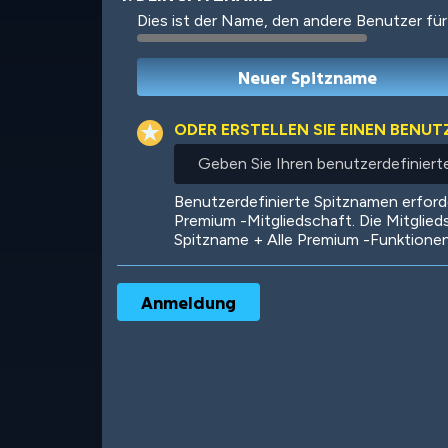
Dies ist der Name, den andere Benutzer für
Robotic
International
ODER ERSTELLEN SIE EINEN BENU
Geben
Sie
Ihren
Big City
Starlight
Benutzerdefinierte Spitznamen erfor
benutzerdefinierten
Premium -Mitgliedschaft. Die Mitglied
Spitznamen
Spitzname + Alle Premium -Funktione
ein
Ooh! Aah!
Night Game