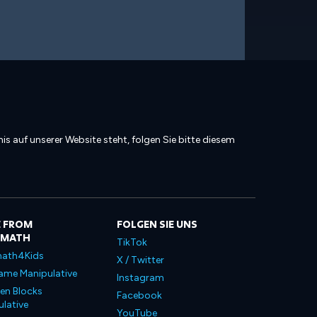
is auf unserer Website steht, folgen Sie bitte diesem
 FROM
FOLGEN SIE UNS
LMATH
TikTok
ath4Kids
X / Twitter
ame Manipulative
Instagram
en Blocks
Facebook
lative
YouTube