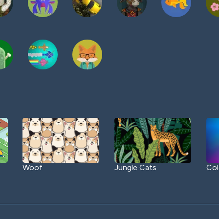
Woof
Jungle Cats
Col