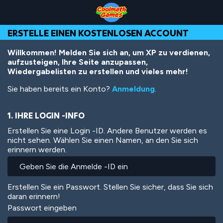
Skip
Skip
Skip
Skip
Direkt
to
to
to
to
zum
Top
Navigation
Main
Footer
Inhalt
ERSTELLE EINEN KOSTENLOSEN ACCOUNT
of
Content
Page
Willkommen! Melden Sie sich an, um XP zu verdienen,
aufzusteigen, Ihre Seite anzupassen,
Wiedergabelisten zu erstellen und vieles mehr!
Sie haben bereits ein Konto?
Anmeldung
.
1. IHRE LOGIN -INFO
Erstellen Sie eine Login -ID. Andere Benutzer werden es
nicht sehen. Wählen Sie einen Namen, an den Sie sich
erinnern werden.
Erstellen Sie ein Passwort. Stellen Sie sicher, dass Sie sich
daran erinnern!
Passwort eingeben