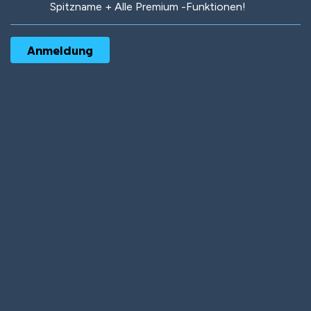
Spitzname + Alle Premium -Funktionen!
Robotic
International
Deep Water
On the Beach
Mushroom Planet
Time Warp