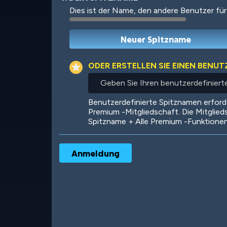
Dies ist der Name, den andere Benutzer für
Robotic
International
ODER ERSTELLEN SIE EINEN BENU
Geben
Sie
Ihren
Big City
Starlight
Benutzerdefinierte Spitznamen erfor
benutzerdefinierten
Premium -Mitgliedschaft. Die Mitglied
Spitznamen
Spitzname + Alle Premium -Funktione
ein
Ooh! Aah!
Night Game