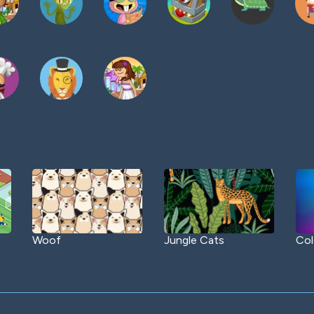
Woof
Jungle Cats
Col