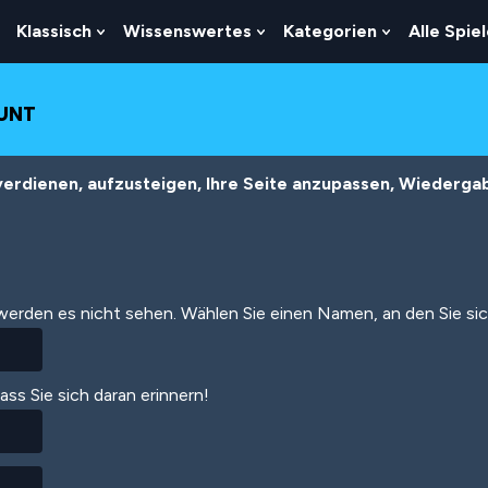
Klassisch
Wissenswertes
Kategorien
Alle Spie
Show
Show
Show
Show
Submenu
Submenu
Submenu
Submenu
For
For
For
For
Logik
Klassisch
Wissenswertes
Kategorien
OUNT
erdienen, aufzusteigen, Ihre Seite anzupassen, Wiedergabe
 werden es nicht sehen. Wählen Sie einen Namen, an den Sie si
dass Sie sich daran erinnern!