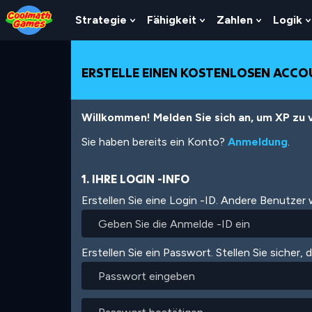
Skip
Skip
Skip
Skip
Direkt
to
to
to
to
zum
Strategie
Fähigkeit
Zahlen
Logik
Show
Show
Show
Top
Navigation
Main
Footer
Inhalt
Submenu
Submenu
Submenu
of
Content
For
For
For
Page
Strategie
Fähigkeit
Zahlen
ERSTELLE EINEN KOSTENLOSEN ACC
Willkommen! Melden Sie sich an, um XP zu v
Sie haben bereits ein Konto?
Anmeldung
.
1. IHRE LOGIN -INFO
Erstellen Sie eine Login -ID. Andere Benutzer
Erstellen Sie ein Passwort. Stellen Sie sicher, 
Passwort
eingeben
Passwort