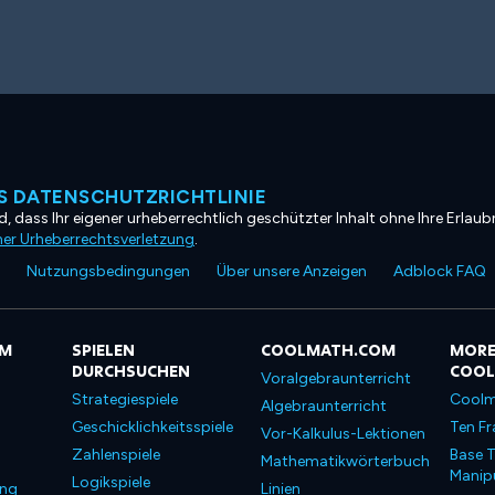
 DATENSCHUTZRICHTLINIE
, dass Ihr eigener urheberrechtlich geschützter Inhalt ohne Ihre Erlaubn
ner Urheberrechtsverletzung
.
Nutzungsbedingungen
Über unsere Anzeigen
Adblock FAQ
OM
SPIELEN
COOLMATH.COM
MORE
DURCHSUCHEN
COO
Voralgebraunterricht
Strategiespiele
Coolm
Algebraunterricht
Geschicklichkeitsspiele
Ten Fr
Vor-Kalkulus-Lektionen
Zahlenspiele
Base T
Mathematikwörterbuch
Manipu
Logikspiele
ung
Linien