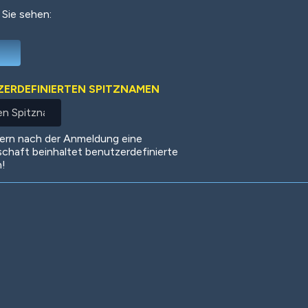
 Sie sehen:
Deep Water
On the Beach
Mus
TZERDEFINIERTEN SPITZNAMEN
Circuits
Glazed Over
In 
dern nach der Anmeldung eine
schaft beinhaltet benutzerdefinierte
n!
Big Spender
Hit the Slopes
Boo