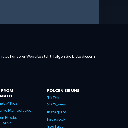
is auf unserer Website steht, folgen Sie bitte diesem
 FROM
FOLGEN SIE UNS
LMATH
TikTok
ath4Kids
X / Twitter
ame Manipulative
Instagram
en Blocks
Facebook
lative
YouTube