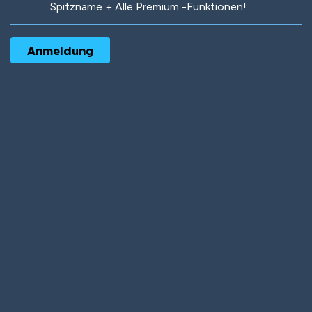
Spitzname + Alle Premium -Funktionen!
Robotic
International
Deep Water
On the Beach
Mushroom Planet
Time Warp