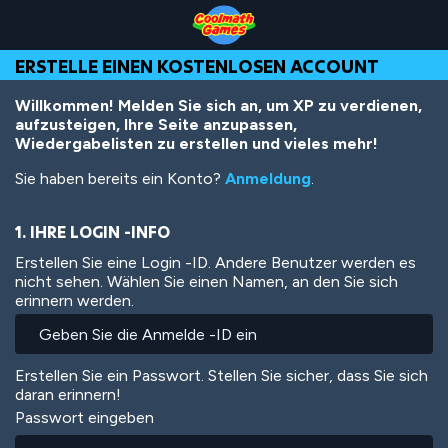
Skip
Skip
Skip
Skip
Direkt
to
to
to
to
zum
Top
Navigation
Main
Footer
Inhalt
ERSTELLE EINEN KOSTENLOSEN ACCOUNT
of
Content
Page
Willkommen! Melden Sie sich an, um XP zu verdienen,
aufzusteigen, Ihre Seite anzupassen,
Wiedergabelisten zu erstellen und vieles mehr!
Sie haben bereits ein Konto?
Anmeldung
.
1. IHRE LOGIN -INFO
Erstellen Sie eine Login -ID. Andere Benutzer werden es
nicht sehen. Wählen Sie einen Namen, an den Sie sich
erinnern werden.
Erstellen Sie ein Passwort. Stellen Sie sicher, dass Sie sich
daran erinnern!
Passwort eingeben