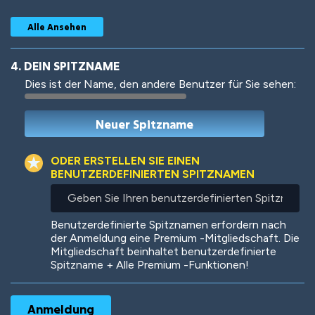
Alle Ansehen
4. DEIN SPITZNAME
Dies ist der Name, den andere Benutzer für Sie sehen:
Woof
Jungle Cats
ODER ERSTELLEN SIE EINEN
BENUTZERDEFINIERTEN SPITZNAMEN
Geben
Sie
Colorful
Pow! Bang!
Ihren
Benutzerdefinierte Spitznamen erfordern nach
benutzerdefinierten
der Anmeldung eine Premium -Mitgliedschaft. Die
Spitznamen
Mitgliedschaft beinhaltet benutzerdefinierte
ein
Spitzname + Alle Premium -Funktionen!
Robotic
International