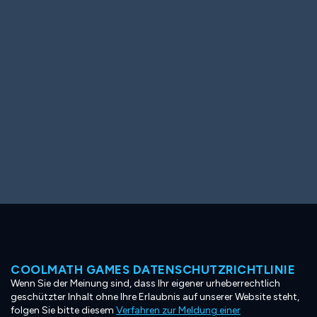
Ooh! Aah!
Night Game
Big Spender
Hit the Slopes
Book Smart
Sunburst
COOLMATH GAMES DATENSCHUTZRICHTLINIE
Wenn Sie der Meinung sind, dass Ihr eigener urheberrechtlich
geschützter Inhalt ohne Ihre Erlaubnis auf unserer Website steht,
folgen Sie bitte diesem
Verfahren zur Meldung einer