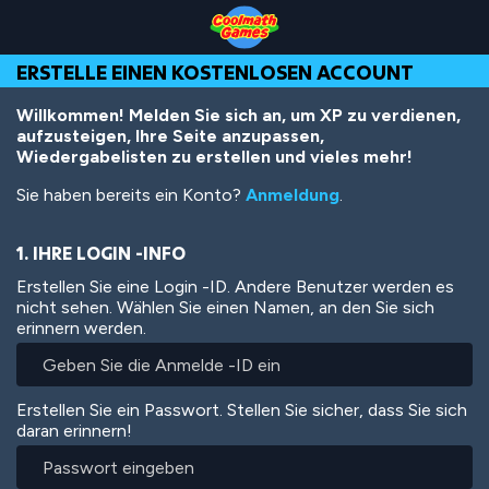
Skip
Skip
Skip
Skip
Direkt
to
to
to
to
zum
Top
Navigation
Main
Footer
Inhalt
ERSTELLE EINEN KOSTENLOSEN ACCOUNT
of
Content
Page
Willkommen! Melden Sie sich an, um XP zu verdienen,
aufzusteigen, Ihre Seite anzupassen,
Wiedergabelisten zu erstellen und vieles mehr!
Sie haben bereits ein Konto?
Anmeldung
.
1. IHRE LOGIN -INFO
Erstellen Sie eine Login -ID. Andere Benutzer werden es
nicht sehen. Wählen Sie einen Namen, an den Sie sich
erinnern werden.
Erstellen Sie ein Passwort. Stellen Sie sicher, dass Sie sich
daran erinnern!
Passwort
eingeben