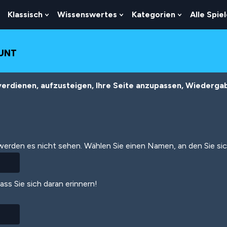
Klassisch
Wissenswertes
Kategorien
Alle Spie
Show
Show
Show
Show
Submenu
Submenu
Submenu
Submenu
For
For
For
For
Logik
Klassisch
Wissenswertes
Kategorien
OUNT
erdienen, aufzusteigen, Ihre Seite anzupassen, Wiedergabe
 werden es nicht sehen. Wählen Sie einen Namen, an den Sie si
dass Sie sich daran erinnern!