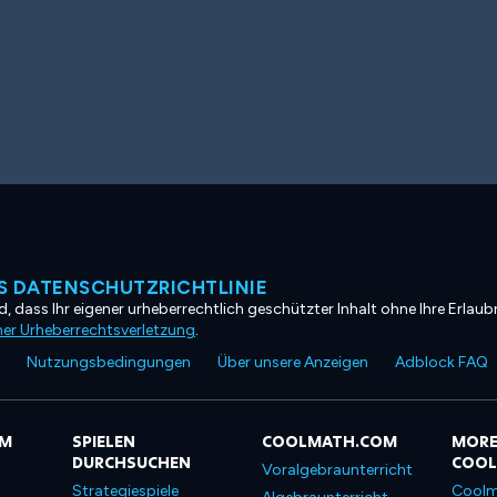
 DATENSCHUTZRICHTLINIE
, dass Ihr eigener urheberrechtlich geschützter Inhalt ohne Ihre Erlaubn
ner Urheberrechtsverletzung
.
Nutzungsbedingungen
Über unsere Anzeigen
Adblock FAQ
OM
SPIELEN
COOLMATH.COM
MORE
DURCHSUCHEN
COO
Voralgebraunterricht
Strategiespiele
Coolm