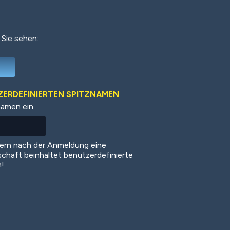
 Sie sehen:
Deep Water
On the Beach
Mus
TZERDEFINIERTEN SPITZNAMEN
namen ein
Circuits
Glazed Over
In 
dern nach der Anmeldung eine
schaft beinhaltet benutzerdefinierte
n!
Big Spender
Hit the Slopes
Boo