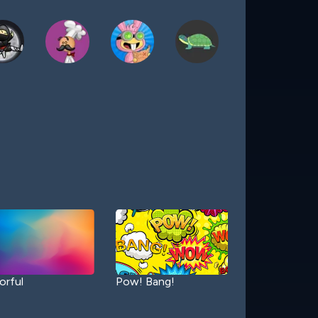
orful
Pow! Bang!