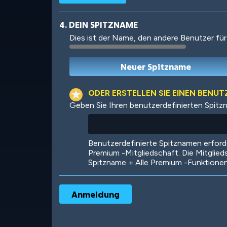
4. DEIN SPITZNAME
Dies ist der Name, den andere Benutzer für
Robotic
International
ODER ERSTELLEN SIE EINEN BENU
Geben Sie Ihren benutzerdefinierten Spitz
Big City
Starlight
Benutzerdefinierte Spitznamen erfor
Premium -Mitgliedschaft. Die Mitglied
Spitzname + Alle Premium -Funktione
Ooh! Aah!
Night Game