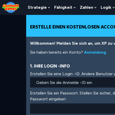
Skip
Skip
Skip
Skip
Direkt
to
to
to
to
zum
Strategie
Fähigkeit
Zahlen
Logik
Show
Show
Show
Top
Navigation
Main
Footer
Inhalt
Submenu
Submenu
Submenu
of
Content
For
For
For
Page
Strategie
Fähigkeit
Zahlen
ERSTELLE EINEN KOSTENLOSEN ACC
Willkommen! Melden Sie sich an, um XP zu v
Sie haben bereits ein Konto?
Anmeldung
.
1. IHRE LOGIN -INFO
Erstellen Sie eine Login -ID. Andere Benutzer
Erstellen Sie ein Passwort. Stellen Sie sicher, 
Passwort eingeben