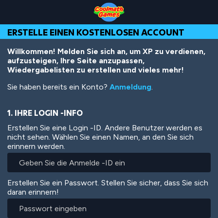
Skip
Skip
Skip
Skip
Direkt
to
to
to
to
zum
Top
Navigation
Main
Footer
Inhalt
ERSTELLE EINEN KOSTENLOSEN ACCOUNT
of
Content
Page
Willkommen! Melden Sie sich an, um XP zu verdienen,
aufzusteigen, Ihre Seite anzupassen,
Wiedergabelisten zu erstellen und vieles mehr!
Sie haben bereits ein Konto?
Anmeldung
.
1. IHRE LOGIN -INFO
Erstellen Sie eine Login -ID. Andere Benutzer werden es
nicht sehen. Wählen Sie einen Namen, an den Sie sich
erinnern werden.
Erstellen Sie ein Passwort. Stellen Sie sicher, dass Sie sich
daran erinnern!
Passwort
eingeben