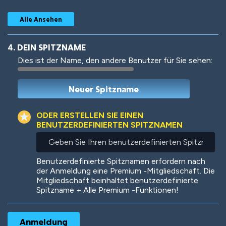
Alle Ansehen
4. DEIN SPITZNAME
Dies ist der Name, den andere Benutzer für Sie sehen:
Woof
Jungle Cats
ODER ERSTELLEN SIE EINEN
BENUTZERDEFINIERTEN SPITZNAMEN
Geben
Sie
Colorful
Pow! Bang!
Ihren
Benutzerdefinierte Spitznamen erfordern nach
benutzerdefinierten
der Anmeldung eine Premium -Mitgliedschaft. Die
Spitznamen
Mitgliedschaft beinhaltet benutzerdefinierte
ein
Spitzname + Alle Premium -Funktionen!
Robotic
International