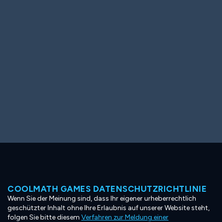
Ooh! Aah!
Night Game
Big Spender
Hit the Slopes
Book Smart
Sunburst
COOLMATH GAMES DATENSCHUTZRICHTLINIE
Wenn Sie der Meinung sind, dass Ihr eigener urheberrechtlich
geschützter Inhalt ohne Ihre Erlaubnis auf unserer Website steht,
folgen Sie bitte diesem
Verfahren zur Meldung einer