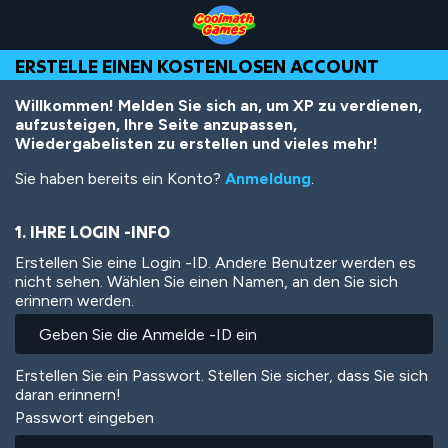
Skip
Skip
Skip
Skip
Direkt
to
to
to
to
zum
Top
Navigation
Main
Footer
Inhalt
ERSTELLE EINEN KOSTENLOSEN ACCOUNT
of
Content
Page
Willkommen! Melden Sie sich an, um XP zu verdienen,
aufzusteigen, Ihre Seite anzupassen,
Wiedergabelisten zu erstellen und vieles mehr!
Sie haben bereits ein Konto?
Anmeldung
.
1. IHRE LOGIN -INFO
Erstellen Sie eine Login -ID. Andere Benutzer werden es
nicht sehen. Wählen Sie einen Namen, an den Sie sich
erinnern werden.
Erstellen Sie ein Passwort. Stellen Sie sicher, dass Sie sich
daran erinnern!
Passwort eingeben