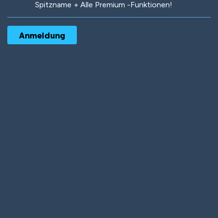
Spitzname + Alle Premium -Funktionen!
Robotic
International
Deep Water
On the Beach
Mushroom Planet
Time Warp