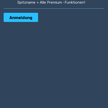
Spitzname + Alle Premium -Funktionen!
Robotic
International
Deep Water
On the Beach
Mushroom Planet
Time Warp