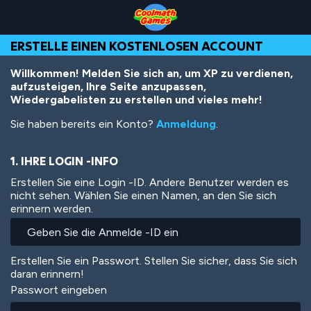
Skip
Skip
Skip
Skip
Direkt
to
to
to
to
zum
Top
Navigation
Main
Footer
Inhalt
ERSTELLE EINEN KOSTENLOSEN ACCOUNT
of
Content
Page
Willkommen! Melden Sie sich an, um XP zu verdienen,
aufzusteigen, Ihre Seite anzupassen,
Wiedergabelisten zu erstellen und vieles mehr!
Sie haben bereits ein Konto?
Anmeldung
.
1. IHRE LOGIN -INFO
Erstellen Sie eine Login -ID. Andere Benutzer werden es
nicht sehen. Wählen Sie einen Namen, an den Sie sich
erinnern werden.
Erstellen Sie ein Passwort. Stellen Sie sicher, dass Sie sich
daran erinnern!
Passwort eingeben