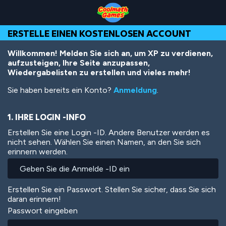
Skip
Skip
Skip
Skip
Direkt
to
to
to
to
zum
Top
Navigation
Main
Footer
Inhalt
ERSTELLE EINEN KOSTENLOSEN ACCOUNT
of
Content
Page
Willkommen! Melden Sie sich an, um XP zu verdienen,
aufzusteigen, Ihre Seite anzupassen,
Wiedergabelisten zu erstellen und vieles mehr!
Sie haben bereits ein Konto?
Anmeldung
.
1. IHRE LOGIN -INFO
Erstellen Sie eine Login -ID. Andere Benutzer werden es
nicht sehen. Wählen Sie einen Namen, an den Sie sich
erinnern werden.
Erstellen Sie ein Passwort. Stellen Sie sicher, dass Sie sich
daran erinnern!
Passwort eingeben