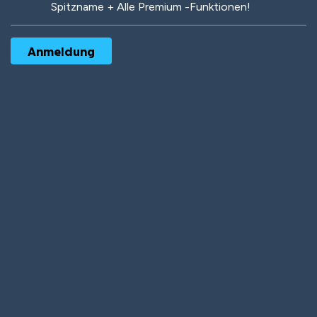
Spitzname + Alle Premium -Funktionen!
Robotic
International
Deep Water
On the Beach
Mushroom Planet
Time Warp