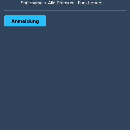
Spitzname + Alle Premium -Funktionen!
Robotic
International
Deep Water
On the Beach
Mushroom Planet
Time Warp