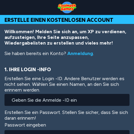
Skip
Skip
Skip
Skip
Direkt
to
to
to
to
zum
Top
Navigation
Main
Footer
Inhalt
ERSTELLE EINEN KOSTENLOSEN ACCOUNT
of
Content
Page
Willkommen! Melden Sie sich an, um XP zu verdienen,
aufzusteigen, Ihre Seite anzupassen,
Wiedergabelisten zu erstellen und vieles mehr!
Sie haben bereits ein Konto?
Anmeldung
.
1. IHRE LOGIN -INFO
Erstellen Sie eine Login -ID. Andere Benutzer werden es
nicht sehen. Wählen Sie einen Namen, an den Sie sich
erinnern werden.
Erstellen Sie ein Passwort. Stellen Sie sicher, dass Sie sich
daran erinnern!
Passwort eingeben