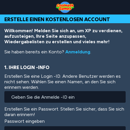
Skip
Skip
Skip
Skip
Direkt
to
to
to
to
zum
Top
Navigation
Main
Footer
Inhalt
ERSTELLE EINEN KOSTENLOSEN ACCOUNT
of
Content
Page
Willkommen! Melden Sie sich an, um XP zu verdienen,
aufzusteigen, Ihre Seite anzupassen,
Wiedergabelisten zu erstellen und vieles mehr!
Sie haben bereits ein Konto?
Anmeldung
.
1. IHRE LOGIN -INFO
Erstellen Sie eine Login -ID. Andere Benutzer werden es
nicht sehen. Wählen Sie einen Namen, an den Sie sich
erinnern werden.
Erstellen Sie ein Passwort. Stellen Sie sicher, dass Sie sich
daran erinnern!
Passwort eingeben