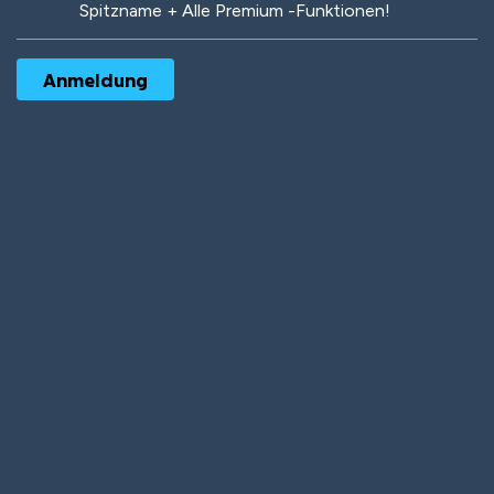
Spitzname + Alle Premium -Funktionen!
Robotic
International
Deep Water
On the Beach
Mushroom Planet
Time Warp