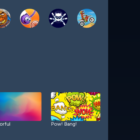
orful
Pow! Bang!