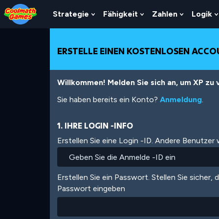
Skip
Skip
Skip
Skip
Direkt
to
to
to
to
zum
Strategie
Fähigkeit
Zahlen
Logik
Show
Show
Show
Top
Navigation
Main
Footer
Inhalt
Submenu
Submenu
Submenu
of
Content
For
For
For
Page
Strategie
Fähigkeit
Zahlen
ERSTELLE EINEN KOSTENLOSEN ACC
Willkommen! Melden Sie sich an, um XP zu v
Sie haben bereits ein Konto?
Anmeldung
.
1. IHRE LOGIN -INFO
Erstellen Sie eine Login -ID. Andere Benutzer
Erstellen Sie ein Passwort. Stellen Sie sicher, 
Passwort eingeben