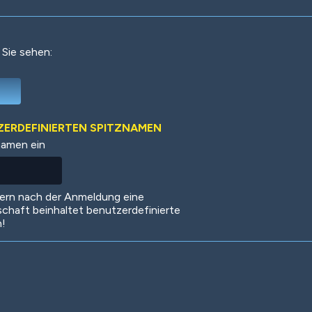
 Sie sehen:
Deep Water
On the Beach
Mus
TZERDEFINIERTEN SPITZNAMEN
namen ein
Circuits
Glazed Over
In 
dern nach der Anmeldung eine
schaft beinhaltet benutzerdefinierte
n!
Big Spender
Hit the Slopes
Boo