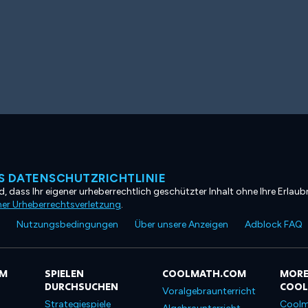
 DATENSCHUTZRICHTLINIE
, dass Ihr eigener urheberrechtlich geschützter Inhalt ohne Ihre Erlaubn
ner Urheberrechtsverletzung
.
Nutzungsbedingungen
Über unsere Anzeigen
Adblock FAQ
OM
SPIELEN
COOLMATH.COM
MORE
DURCHSUCHEN
COO
Voralgebraunterricht
Strategiespiele
Coolm