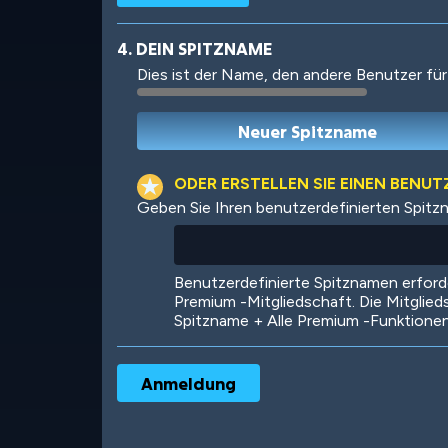
4. DEIN SPITZNAME
Dies ist der Name, den andere Benutzer für
Robotic
International
ODER ERSTELLEN SIE EINEN BENU
Geben Sie Ihren benutzerdefinierten Spitz
Big City
Starlight
Benutzerdefinierte Spitznamen erfor
Premium -Mitgliedschaft. Die Mitglied
Spitzname + Alle Premium -Funktione
Ooh! Aah!
Night Game