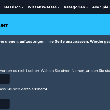
Klassisch
Wissenswertes
Kategorien
Alle Spie
Show
Show
Show
Show
Submenu
Submenu
Submenu
Submenu
For
For
For
For
Logik
Klassisch
Wissenswertes
Kategorien
OUNT
erdienen, aufzusteigen, Ihre Seite anzupassen, Wiedergabe
 werden es nicht sehen. Wählen Sie einen Namen, an den Sie si
dass Sie sich daran erinnern!