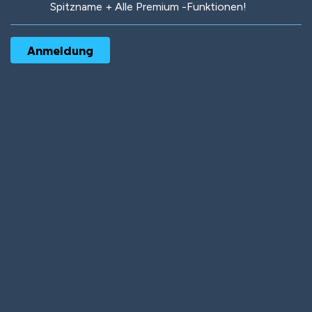
Spitzname + Alle Premium -Funktionen!
Robotic
International
Deep Water
On the Beach
Mushroom Planet
Time Warp