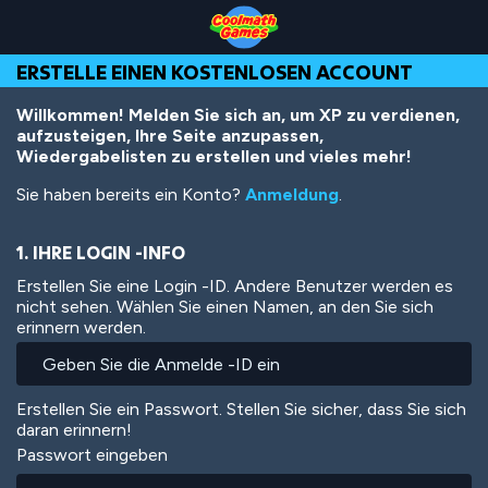
Skip
Skip
Skip
Skip
Direkt
to
to
to
to
zum
Top
Navigation
Main
Footer
Inhalt
ERSTELLE EINEN KOSTENLOSEN ACCOUNT
of
Content
Page
Willkommen! Melden Sie sich an, um XP zu verdienen,
aufzusteigen, Ihre Seite anzupassen,
Wiedergabelisten zu erstellen und vieles mehr!
Sie haben bereits ein Konto?
Anmeldung
.
1. IHRE LOGIN -INFO
Erstellen Sie eine Login -ID. Andere Benutzer werden es
nicht sehen. Wählen Sie einen Namen, an den Sie sich
erinnern werden.
Erstellen Sie ein Passwort. Stellen Sie sicher, dass Sie sich
daran erinnern!
Passwort eingeben