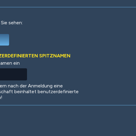
 Sie sehen:
Deep Water
On the Beach
Mus
TZERDEFINIERTEN SPITZNAMEN
namen ein
Circuits
Glazed Over
In 
dern nach der Anmeldung eine
schaft beinhaltet benutzerdefinierte
n!
Big Spender
Hit the Slopes
Boo