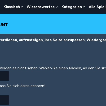
Klassisch
Wissenswertes
Kategorien
Alle Spie
Show
Show
Show
Show
Submenu
Submenu
Submenu
Submenu
For
For
For
For
Logik
Klassisch
Wissenswertes
Kategorien
OUNT
erdienen, aufzusteigen, Ihre Seite anzupassen, Wiedergabe
 werden es nicht sehen. Wählen Sie einen Namen, an den Sie si
dass Sie sich daran erinnern!