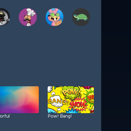
orful
Pow! Bang!