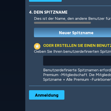
4. DEIN SPITZNAME
Dies ist der Name, den andere Benutzer für
Robotic
International
ODER ERSTELLEN SIE EINEN BENU
Geben Sie Ihren benutzerdefinierten Spitz
Big City
Starlight
Benutzerdefinierte Spitznamen erfor
Premium -Mitgliedschaft. Die Mitglied
Spitzname + Alle Premium -Funktione
Ooh! Aah!
Night Game