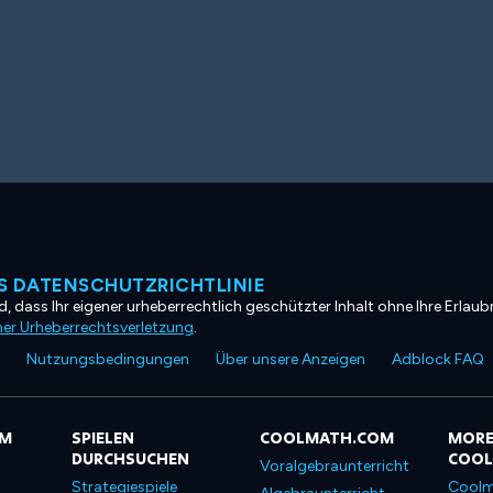
 DATENSCHUTZRICHTLINIE
, dass Ihr eigener urheberrechtlich geschützter Inhalt ohne Ihre Erlaubn
ner Urheberrechtsverletzung
.
Nutzungsbedingungen
Über unsere Anzeigen
Adblock FAQ
OM
SPIELEN
COOLMATH.COM
MORE
DURCHSUCHEN
COO
Voralgebraunterricht
Strategiespiele
Coolm