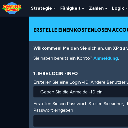
Skip
Skip
Skip
Skip
Direkt
to
to
to
to
zum
Strategie
Fähigkeit
Zahlen
Logik
Show
Show
Show
Top
Navigation
Main
Footer
Inhalt
Submenu
Submenu
Submenu
of
Content
For
For
For
Page
Strategie
Fähigkeit
Zahlen
ERSTELLE EINEN KOSTENLOSEN ACC
Willkommen! Melden Sie sich an, um XP zu v
Sie haben bereits ein Konto?
Anmeldung
.
1. IHRE LOGIN -INFO
Erstellen Sie eine Login -ID. Andere Benutzer
Erstellen Sie ein Passwort. Stellen Sie sicher, 
Passwort eingeben