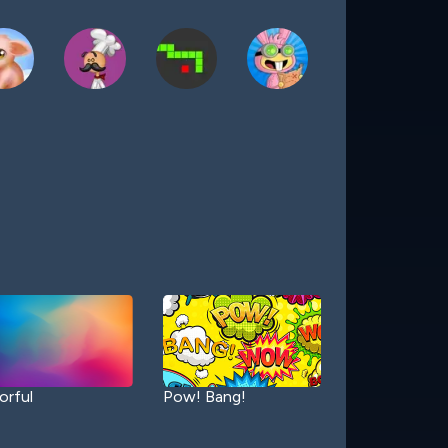
orful
Pow! Bang!