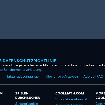
 DATENSCHUTZRICHTLINIE
, dass Ihr eigener urheberrechtlich geschützter Inhalt ohne Ihre Erlaubn
ner Urheberrechtsverletzung
.
Nutzungsbedingungen
Über unsere Anzeigen
Adblock FAQ
OM
SPIELEN
COOLMATH.COM
MORE
DURCHSUCHEN
COO
Voralgebraunterricht
Strategiespiele
Coolm