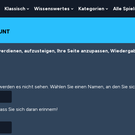
Klassisch
Wissenswertes
Kategorien
Alle Spie
Show
Show
Show
Show
Submenu
Submenu
Submenu
Submenu
For
For
For
For
Logik
Klassisch
Wissenswertes
Kategorien
OUNT
erdienen, aufzusteigen, Ihre Seite anzupassen, Wiedergabe
 werden es nicht sehen. Wählen Sie einen Namen, an den Sie si
dass Sie sich daran erinnern!