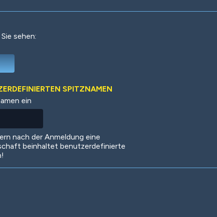
 Sie sehen:
Deep Water
On the Beach
Mus
TZERDEFINIERTEN SPITZNAMEN
namen ein
Circuits
Glazed Over
In 
dern nach der Anmeldung eine
schaft beinhaltet benutzerdefinierte
n!
Big Spender
Hit the Slopes
Boo