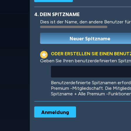
4. DEIN SPITZNAME
Dies ist der Name, den andere Benutzer für
Robotic
International
ODER ERSTELLEN SIE EINEN BENU
Geben Sie Ihren benutzerdefinierten Spitz
Big City
Starlight
Benutzerdefinierte Spitznamen erfor
Premium -Mitgliedschaft. Die Mitglied
Spitzname + Alle Premium -Funktione
Ooh! Aah!
Night Game