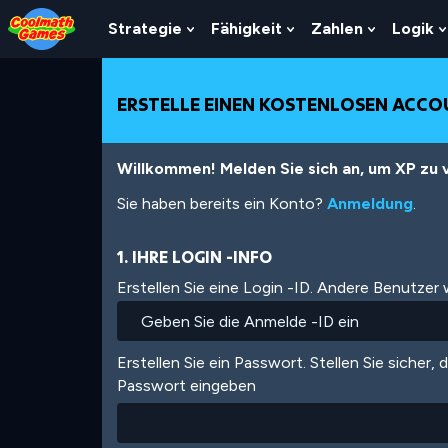
Skip
Skip
Skip
Skip
Direkt
to
to
to
to
zum
Strategie
Fähigkeit
Zahlen
Logik
Show
Show
Show
Top
Navigation
Main
Footer
Inhalt
Submenu
Submenu
Submenu
of
Content
For
For
For
Page
Strategie
Fähigkeit
Zahlen
ERSTELLE EINEN KOSTENLOSEN ACC
Willkommen! Melden Sie sich an, um XP zu v
Sie haben bereits ein Konto?
Anmeldung
.
1. IHRE LOGIN -INFO
Erstellen Sie eine Login -ID. Andere Benutzer
Erstellen Sie ein Passwort. Stellen Sie sicher, 
Passwort eingeben