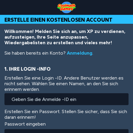
Skip
Skip
Skip
Skip
Direkt
to
to
to
to
zum
Top
Navigation
Main
Footer
Inhalt
ERSTELLE EINEN KOSTENLOSEN ACCOUNT
of
Content
Page
Willkommen! Melden Sie sich an, um XP zu verdienen,
aufzusteigen, Ihre Seite anzupassen,
Wiedergabelisten zu erstellen und vieles mehr!
Sie haben bereits ein Konto?
Anmeldung
.
1. IHRE LOGIN -INFO
Erstellen Sie eine Login -ID. Andere Benutzer werden es
nicht sehen. Wählen Sie einen Namen, an den Sie sich
erinnern werden.
Erstellen Sie ein Passwort. Stellen Sie sicher, dass Sie sich
daran erinnern!
Passwort eingeben