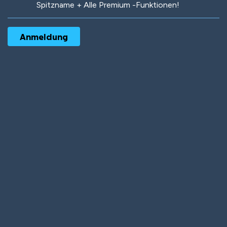
Spitzname + Alle Premium -Funktionen!
Robotic
International
Deep Water
On the Beach
Mushroom Planet
Time Warp