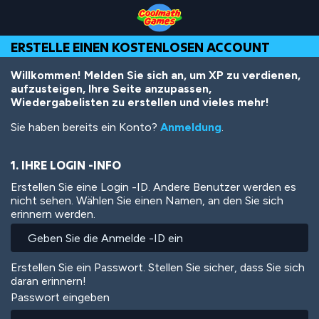
Skip
Skip
Skip
Skip
Direkt
to
to
to
to
zum
Top
Navigation
Main
Footer
Inhalt
ERSTELLE EINEN KOSTENLOSEN ACCOUNT
of
Content
Page
Willkommen! Melden Sie sich an, um XP zu verdienen,
aufzusteigen, Ihre Seite anzupassen,
Wiedergabelisten zu erstellen und vieles mehr!
Sie haben bereits ein Konto?
Anmeldung
.
1. IHRE LOGIN -INFO
Erstellen Sie eine Login -ID. Andere Benutzer werden es
nicht sehen. Wählen Sie einen Namen, an den Sie sich
erinnern werden.
Erstellen Sie ein Passwort. Stellen Sie sicher, dass Sie sich
daran erinnern!
Passwort eingeben