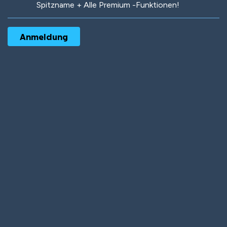
Spitzname + Alle Premium -Funktionen!
Robotic
International
Deep Water
On the Beach
Mushroom Planet
Time Warp