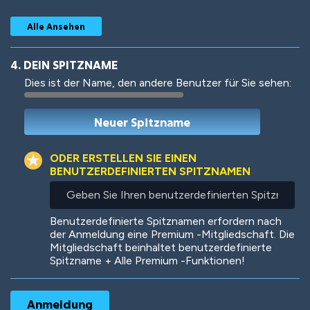
Alle Ansehen
4. DEIN SPITZNAME
Dies ist der Name, den andere Benutzer für Sie sehen:
Woof
Jungle Cats
ODER ERSTELLEN SIE EINEN
BENUTZERDEFINIERTEN SPITZNAMEN
Geben
Sie
Colorful
Pow! Bang!
Ihren
Benutzerdefinierte Spitznamen erfordern nach
benutzerdefinierten
der Anmeldung eine Premium -Mitgliedschaft. Die
Spitznamen
Mitgliedschaft beinhaltet benutzerdefinierte
ein
Spitzname + Alle Premium -Funktionen!
Robotic
International