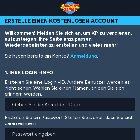
Skip
Skip
Skip
Skip
Direkt
to
to
to
to
zum
Top
Navigation
Main
Footer
Inhalt
ERSTELLE EINEN KOSTENLOSEN ACCOUNT
of
Content
Page
Willkommen! Melden Sie sich an, um XP zu verdienen,
aufzusteigen, Ihre Seite anzupassen,
Wiedergabelisten zu erstellen und vieles mehr!
Sie haben bereits ein Konto?
Anmeldung
.
1. IHRE LOGIN -INFO
Erstellen Sie eine Login -ID. Andere Benutzer werden es
nicht sehen. Wählen Sie einen Namen, an den Sie sich
erinnern werden.
Erstellen Sie ein Passwort. Stellen Sie sicher, dass Sie sich
daran erinnern!
Passwort
eingeben