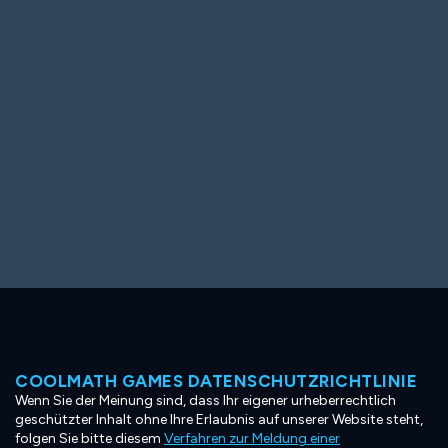
Ooh! Aah!
Night Game
Big Spender
Hit the Slopes
Book Smart
Sunburst
COOLMATH GAMES DATENSCHUTZRICHTLINIE
Wenn Sie der Meinung sind, dass Ihr eigener urheberrechtlich
geschützter Inhalt ohne Ihre Erlaubnis auf unserer Website steht,
folgen Sie bitte diesem
Verfahren zur Meldung einer