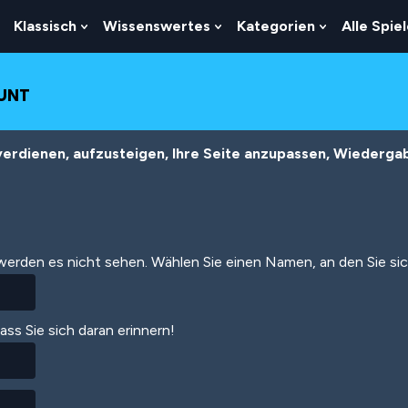
Klassisch
Wissenswertes
Kategorien
Alle Spie
Show
Show
Show
Show
Submenu
Submenu
Submenu
Submenu
For
For
For
For
Logik
Klassisch
Wissenswertes
Kategorien
OUNT
erdienen, aufzusteigen, Ihre Seite anzupassen, Wiedergabe
 werden es nicht sehen. Wählen Sie einen Namen, an den Sie si
dass Sie sich daran erinnern!