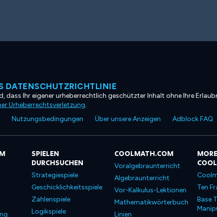
 DATENSCHUTZRICHTLINIE
, dass Ihr eigener urheberrechtlich geschützter Inhalt ohne Ihre Erlaubn
ner Urheberrechtsverletzung
.
Nutzungsbedingungen
Über unsere Anzeigen
Adblock FAQ
OM
SPIELEN
COOLMATH.COM
MORE
DURCHSUCHEN
COO
Voralgebraunterricht
Strategiespiele
Coolm
Algebraunterricht
Geschicklichkeitsspiele
Ten Fr
Vor-Kalkulus-Lektionen
Zahlenspiele
Base T
Mathematikwörterbuch
Manipu
Logikspiele
ung
Linien