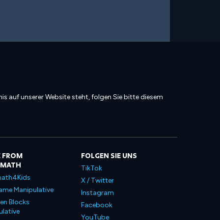
is auf unserer Website steht, folgen Sie bitte diesem
 FROM
FOLGEN SIE UNS
LMATH
TikTok
ath4Kids
X / Twitter
ame Manipulative
Instagram
en Blocks
Facebook
lative
YouTube