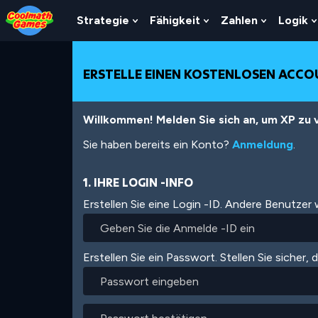
Skip
Skip
Skip
Skip
Direkt
to
to
to
to
zum
Strategie
Fähigkeit
Zahlen
Logik
Show
Show
Show
Top
Navigation
Main
Footer
Inhalt
Submenu
Submenu
Submenu
of
Content
For
For
For
Page
Strategie
Fähigkeit
Zahlen
ERSTELLE EINEN KOSTENLOSEN ACC
Willkommen! Melden Sie sich an, um XP zu v
Sie haben bereits ein Konto?
Anmeldung
.
1. IHRE LOGIN -INFO
Erstellen Sie eine Login -ID. Andere Benutzer
Erstellen Sie ein Passwort. Stellen Sie sicher, 
Passwort
eingeben
Passwort