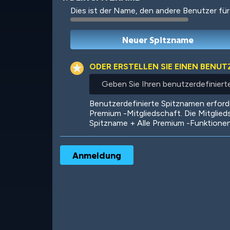
Dies ist der Name, den andere Benutzer für
Robotic
International
ODER ERSTELLEN SIE EINEN BENU
Geben
Sie
Ihren
Big City
Starlight
Benutzerdefinierte Spitznamen erfor
benutzerdefinierten
Premium -Mitgliedschaft. Die Mitglied
Spitznamen
Spitzname + Alle Premium -Funktione
ein
Ooh! Aah!
Night Game