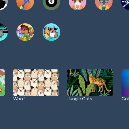
Woof
Jungle Cats
Col