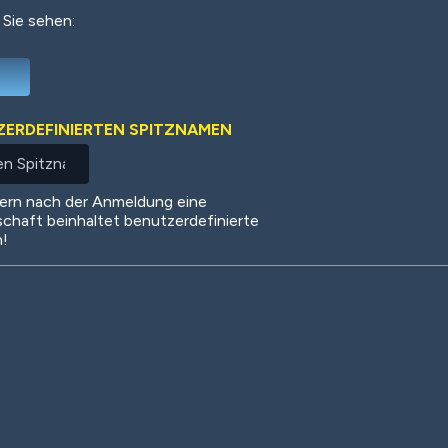
 Sie sehen:
Deep Water
On the Beach
Mus
TZERDEFINIERTEN SPITZNAMEN
Circuits
Glazed Over
In 
dern nach der Anmeldung eine
schaft beinhaltet benutzerdefinierte
n!
Big Spender
Hit the Slopes
Boo