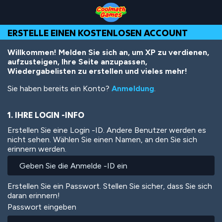
Skip
Skip
Skip
Skip
Direkt
to
to
to
to
zum
Top
Navigation
Main
Footer
Inhalt
ERSTELLE EINEN KOSTENLOSEN ACCOUNT
of
Content
Page
Willkommen! Melden Sie sich an, um XP zu verdienen,
aufzusteigen, Ihre Seite anzupassen,
Wiedergabelisten zu erstellen und vieles mehr!
Sie haben bereits ein Konto?
Anmeldung
.
1. IHRE LOGIN -INFO
Erstellen Sie eine Login -ID. Andere Benutzer werden es
nicht sehen. Wählen Sie einen Namen, an den Sie sich
erinnern werden.
Erstellen Sie ein Passwort. Stellen Sie sicher, dass Sie sich
daran erinnern!
Passwort eingeben