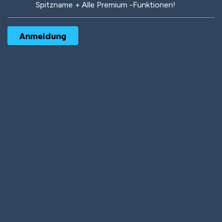
Spitzname + Alle Premium -Funktionen!
Robotic
International
Deep Water
On the Beach
Mushroom Planet
Time Warp