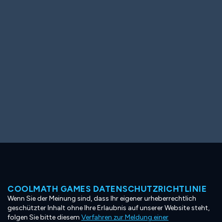
Ooh! Aah!
Night Game
Big Spender
Hit the Slopes
Book Smart
Sunburst
COOLMATH GAMES DATENSCHUTZRICHTLINIE
Wenn Sie der Meinung sind, dass Ihr eigener urheberrechtlich
geschützter Inhalt ohne Ihre Erlaubnis auf unserer Website steht,
folgen Sie bitte diesem
Verfahren zur Meldung einer