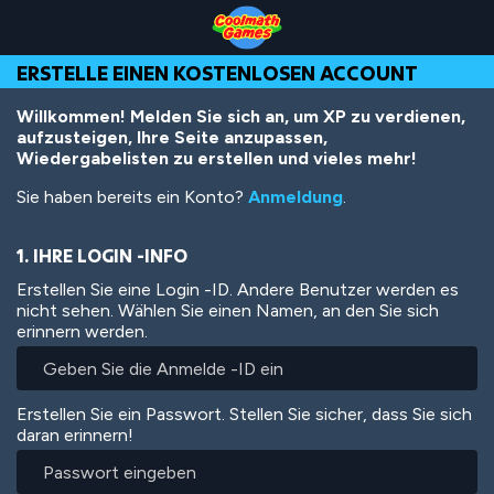
Skip
Skip
Skip
Skip
Direkt
to
to
to
to
zum
Top
Navigation
Main
Footer
Inhalt
ERSTELLE EINEN KOSTENLOSEN ACCOUNT
of
Content
Page
Willkommen! Melden Sie sich an, um XP zu verdienen,
aufzusteigen, Ihre Seite anzupassen,
Wiedergabelisten zu erstellen und vieles mehr!
Sie haben bereits ein Konto?
Anmeldung
.
1. IHRE LOGIN -INFO
Erstellen Sie eine Login -ID. Andere Benutzer werden es
nicht sehen. Wählen Sie einen Namen, an den Sie sich
erinnern werden.
Erstellen Sie ein Passwort. Stellen Sie sicher, dass Sie sich
daran erinnern!
Passwort
eingeben