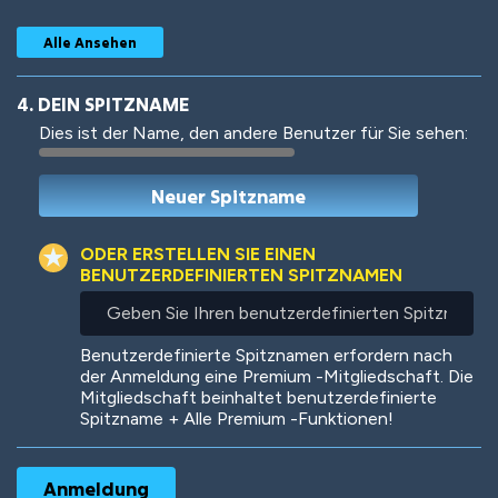
Alle Ansehen
4. DEIN SPITZNAME
Dies ist der Name, den andere Benutzer für Sie sehen:
Woof
Jungle Cats
ODER ERSTELLEN SIE EINEN
BENUTZERDEFINIERTEN SPITZNAMEN
Geben
Sie
Colorful
Pow! Bang!
Ihren
Benutzerdefinierte Spitznamen erfordern nach
benutzerdefinierten
der Anmeldung eine Premium -Mitgliedschaft. Die
Spitznamen
Mitgliedschaft beinhaltet benutzerdefinierte
ein
Spitzname + Alle Premium -Funktionen!
Robotic
International