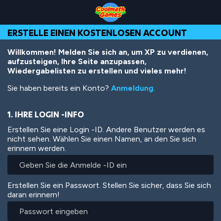
Skip
Skip
Skip
Skip
Direkt
to
to
to
to
zum
Top
Navigation
Main
Footer
Inhalt
ERSTELLE EINEN KOSTENLOSEN ACCOUNT
of
Content
Page
Willkommen! Melden Sie sich an, um XP zu verdienen,
aufzusteigen, Ihre Seite anzupassen,
Wiedergabelisten zu erstellen und vieles mehr!
Sie haben bereits ein Konto?
Anmeldung
.
1. IHRE LOGIN -INFO
Erstellen Sie eine Login -ID. Andere Benutzer werden es
nicht sehen. Wählen Sie einen Namen, an den Sie sich
erinnern werden.
Erstellen Sie ein Passwort. Stellen Sie sicher, dass Sie sich
daran erinnern!
Passwort
eingeben