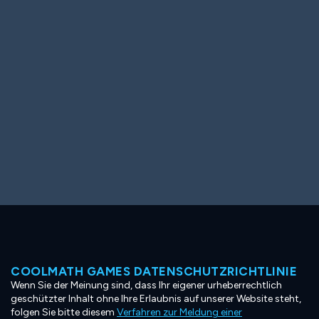
Ooh! Aah!
Night Game
Big Spender
Hit the Slopes
Book Smart
Sunburst
COOLMATH GAMES DATENSCHUTZRICHTLINIE
Wenn Sie der Meinung sind, dass Ihr eigener urheberrechtlich
geschützter Inhalt ohne Ihre Erlaubnis auf unserer Website steht,
folgen Sie bitte diesem
Verfahren zur Meldung einer