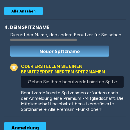
Alle Ansehen
4. DEIN SPITZNAME
Dies ist der Name, den andere Benutzer für Sie sehen:
Woof
Jungle Cats
ODER ERSTELLEN SIE EINEN
BENUTZERDEFINIERTEN SPITZNAMEN
Geben
Sie
Colorful
Pow! Bang!
Ihren
Benutzerdefinierte Spitznamen erfordern nach
benutzerdefinierten
der Anmeldung eine Premium -Mitgliedschaft. Die
Spitznamen
Mitgliedschaft beinhaltet benutzerdefinierte
ein
Spitzname + Alle Premium -Funktionen!
Robotic
International