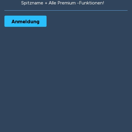
Spitzname + Alle Premium -Funktionen!
Robotic
International
Deep Water
On the Beach
Mushroom Planet
Time Warp