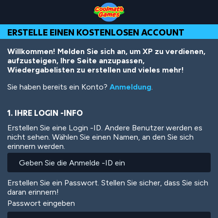
Skip
Skip
Skip
Skip
Direkt
to
to
to
to
zum
Top
Navigation
Main
Footer
Inhalt
ERSTELLE EINEN KOSTENLOSEN ACCOUNT
of
Content
Page
Willkommen! Melden Sie sich an, um XP zu verdienen,
aufzusteigen, Ihre Seite anzupassen,
Wiedergabelisten zu erstellen und vieles mehr!
Sie haben bereits ein Konto?
Anmeldung
.
1. IHRE LOGIN -INFO
Erstellen Sie eine Login -ID. Andere Benutzer werden es
nicht sehen. Wählen Sie einen Namen, an den Sie sich
erinnern werden.
Erstellen Sie ein Passwort. Stellen Sie sicher, dass Sie sich
daran erinnern!
Passwort eingeben