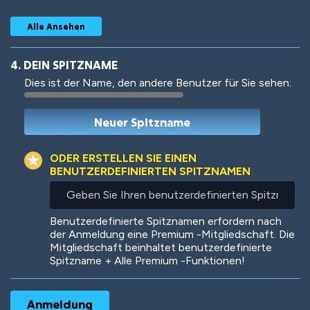
Alle Ansehen
4. DEIN SPITZNAME
Dies ist der Name, den andere Benutzer für Sie sehen:
Woof
Jungle Cats
ODER ERSTELLEN SIE EINEN
BENUTZERDEFINIERTEN SPITZNAMEN
Geben
Sie
Colorful
Pow! Bang!
Ihren
Benutzerdefinierte Spitznamen erfordern nach
benutzerdefinierten
der Anmeldung eine Premium -Mitgliedschaft. Die
Spitznamen
Mitgliedschaft beinhaltet benutzerdefinierte
ein
Spitzname + Alle Premium -Funktionen!
Robotic
International