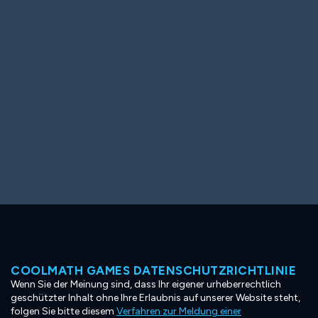
Ooh! Aah!
Night Game
Big Spender
Hit the Slopes
Book Smart
Sunburst
COOLMATH GAMES DATENSCHUTZRICHTLINIE
Wenn Sie der Meinung sind, dass Ihr eigener urheberrechtlich
geschützter Inhalt ohne Ihre Erlaubnis auf unserer Website steht,
folgen Sie bitte diesem
Verfahren zur Meldung einer