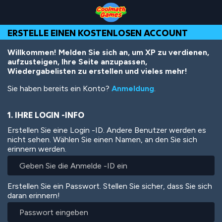
Skip
Skip
Skip
Skip
Direkt
to
to
to
to
zum
Top
Navigation
Main
Footer
Inhalt
ERSTELLE EINEN KOSTENLOSEN ACCOUNT
of
Content
Page
Willkommen! Melden Sie sich an, um XP zu verdienen,
aufzusteigen, Ihre Seite anzupassen,
Wiedergabelisten zu erstellen und vieles mehr!
Sie haben bereits ein Konto?
Anmeldung
.
1. IHRE LOGIN -INFO
Erstellen Sie eine Login -ID. Andere Benutzer werden es
nicht sehen. Wählen Sie einen Namen, an den Sie sich
erinnern werden.
Erstellen Sie ein Passwort. Stellen Sie sicher, dass Sie sich
daran erinnern!
Passwort
eingeben