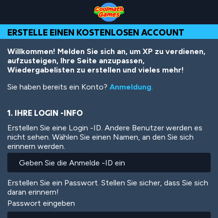
Skip
Skip
Skip
Skip
Direkt
to
to
to
to
zum
Top
Navigation
Main
Footer
Inhalt
ERSTELLE EINEN KOSTENLOSEN ACCOUNT
of
Content
Page
Willkommen! Melden Sie sich an, um XP zu verdienen,
aufzusteigen, Ihre Seite anzupassen,
Wiedergabelisten zu erstellen und vieles mehr!
Sie haben bereits ein Konto?
Anmeldung
.
1. IHRE LOGIN -INFO
Erstellen Sie eine Login -ID. Andere Benutzer werden es
nicht sehen. Wählen Sie einen Namen, an den Sie sich
erinnern werden.
Erstellen Sie ein Passwort. Stellen Sie sicher, dass Sie sich
daran erinnern!
Passwort eingeben