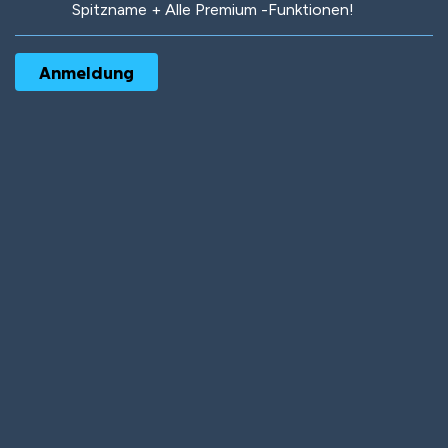
Spitzname + Alle Premium -Funktionen!
Robotic
International
Deep Water
On the Beach
Mushroom Planet
Time Warp