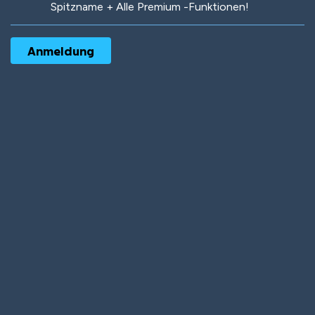
Spitzname + Alle Premium -Funktionen!
Robotic
International
Deep Water
On the Beach
Mushroom Planet
Time Warp