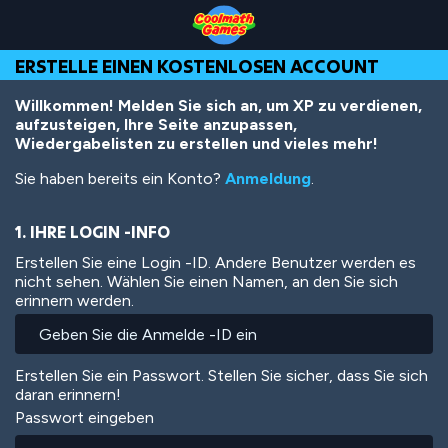
Skip
Skip
Skip
Skip
Direkt
to
to
to
to
zum
Top
Navigation
Main
Footer
Inhalt
ERSTELLE EINEN KOSTENLOSEN ACCOUNT
of
Content
Page
Willkommen! Melden Sie sich an, um XP zu verdienen,
aufzusteigen, Ihre Seite anzupassen,
Wiedergabelisten zu erstellen und vieles mehr!
Sie haben bereits ein Konto?
Anmeldung
.
1. IHRE LOGIN -INFO
Erstellen Sie eine Login -ID. Andere Benutzer werden es
nicht sehen. Wählen Sie einen Namen, an den Sie sich
erinnern werden.
Erstellen Sie ein Passwort. Stellen Sie sicher, dass Sie sich
daran erinnern!
Passwort eingeben