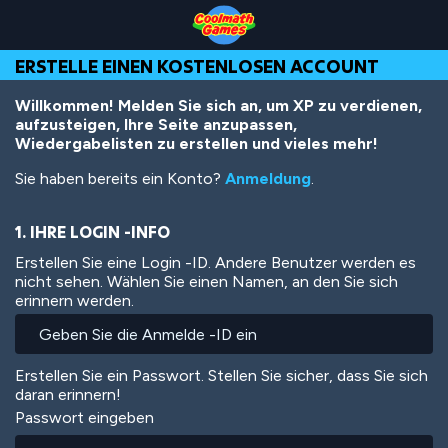
Skip
Skip
Skip
Skip
Direkt
to
to
to
to
zum
Top
Navigation
Main
Footer
Inhalt
ERSTELLE EINEN KOSTENLOSEN ACCOUNT
of
Content
Page
Willkommen! Melden Sie sich an, um XP zu verdienen,
aufzusteigen, Ihre Seite anzupassen,
Wiedergabelisten zu erstellen und vieles mehr!
Sie haben bereits ein Konto?
Anmeldung
.
1. IHRE LOGIN -INFO
Erstellen Sie eine Login -ID. Andere Benutzer werden es
nicht sehen. Wählen Sie einen Namen, an den Sie sich
erinnern werden.
Erstellen Sie ein Passwort. Stellen Sie sicher, dass Sie sich
daran erinnern!
Passwort eingeben