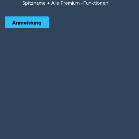
Spitzname + Alle Premium -Funktionen!
Robotic
International
Deep Water
On the Beach
Mushroom Planet
Time Warp