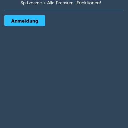
Spitzname + Alle Premium -Funktionen!
Robotic
International
Deep Water
On the Beach
Mushroom Planet
Time Warp