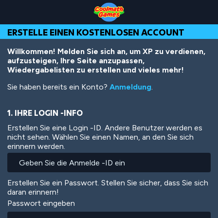
Skip
Skip
Skip
Skip
Direkt
to
to
to
to
zum
Top
Navigation
Main
Footer
Inhalt
ERSTELLE EINEN KOSTENLOSEN ACCOUNT
of
Content
Page
Willkommen! Melden Sie sich an, um XP zu verdienen,
aufzusteigen, Ihre Seite anzupassen,
Wiedergabelisten zu erstellen und vieles mehr!
Sie haben bereits ein Konto?
Anmeldung
.
1. IHRE LOGIN -INFO
Erstellen Sie eine Login -ID. Andere Benutzer werden es
nicht sehen. Wählen Sie einen Namen, an den Sie sich
erinnern werden.
Erstellen Sie ein Passwort. Stellen Sie sicher, dass Sie sich
daran erinnern!
Passwort eingeben