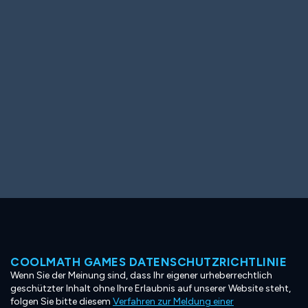
Ooh! Aah!
Night Game
Big Spender
Hit the Slopes
Book Smart
Sunburst
COOLMATH GAMES DATENSCHUTZRICHTLINIE
Wenn Sie der Meinung sind, dass Ihr eigener urheberrechtlich
geschützter Inhalt ohne Ihre Erlaubnis auf unserer Website steht,
folgen Sie bitte diesem
Verfahren zur Meldung einer