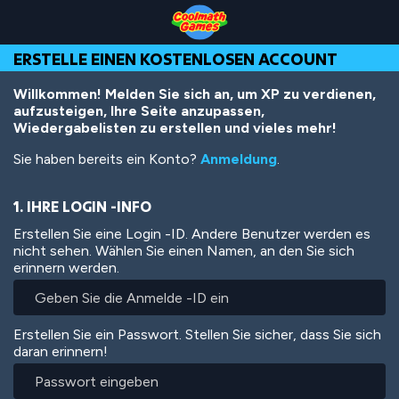
Skip
Skip
Skip
Skip
Direkt
to
to
to
to
zum
Top
Navigation
Main
Footer
Inhalt
ERSTELLE EINEN KOSTENLOSEN ACCOUNT
of
Content
Page
Willkommen! Melden Sie sich an, um XP zu verdienen,
aufzusteigen, Ihre Seite anzupassen,
Wiedergabelisten zu erstellen und vieles mehr!
Sie haben bereits ein Konto?
Anmeldung
.
1. IHRE LOGIN -INFO
Erstellen Sie eine Login -ID. Andere Benutzer werden es
nicht sehen. Wählen Sie einen Namen, an den Sie sich
erinnern werden.
Erstellen Sie ein Passwort. Stellen Sie sicher, dass Sie sich
daran erinnern!
Passwort
eingeben