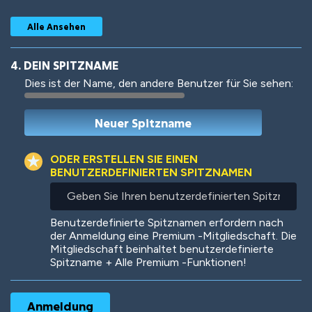
Alle Ansehen
4. DEIN SPITZNAME
Dies ist der Name, den andere Benutzer für Sie sehen:
Woof
Jungle Cats
ODER ERSTELLEN SIE EINEN
BENUTZERDEFINIERTEN SPITZNAMEN
Geben
Sie
Colorful
Pow! Bang!
Ihren
Benutzerdefinierte Spitznamen erfordern nach
benutzerdefinierten
der Anmeldung eine Premium -Mitgliedschaft. Die
Spitznamen
Mitgliedschaft beinhaltet benutzerdefinierte
ein
Spitzname + Alle Premium -Funktionen!
Robotic
International