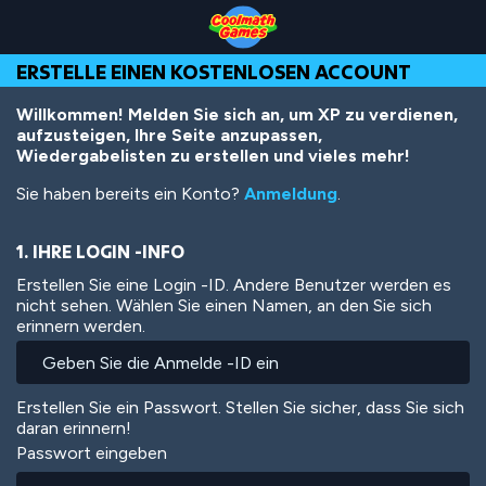
Skip
Skip
Skip
Skip
Direkt
to
to
to
to
zum
Top
Navigation
Main
Footer
Inhalt
ERSTELLE EINEN KOSTENLOSEN ACCOUNT
of
Content
Page
Willkommen! Melden Sie sich an, um XP zu verdienen,
aufzusteigen, Ihre Seite anzupassen,
Wiedergabelisten zu erstellen und vieles mehr!
Sie haben bereits ein Konto?
Anmeldung
.
1. IHRE LOGIN -INFO
Erstellen Sie eine Login -ID. Andere Benutzer werden es
nicht sehen. Wählen Sie einen Namen, an den Sie sich
erinnern werden.
Erstellen Sie ein Passwort. Stellen Sie sicher, dass Sie sich
daran erinnern!
Passwort eingeben