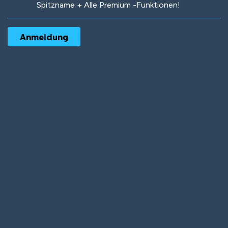
Spitzname + Alle Premium -Funktionen!
Robotic
International
Deep Water
On the Beach
Mushroom Planet
Time Warp