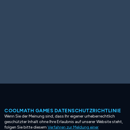
Ooh! Aah!
Night Game
Big Spender
Hit the Slopes
Book Smart
Sunburst
COOLMATH GAMES DATENSCHUTZRICHTLINIE
Wenn Sie der Meinung sind, dass Ihr eigener urheberrechtlich
geschützter Inhalt ohne Ihre Erlaubnis auf unserer Website steht,
folgen Sie bitte diesem
Verfahren zur Meldung einer