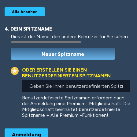
Alle Ansehen
4. DEIN SPITZNAME
Dies ist der Name, den andere Benutzer für Sie sehen:
Woof
Jungle Cats
ODER ERSTELLEN SIE EINEN
BENUTZERDEFINIERTEN SPITZNAMEN
Geben
Sie
Colorful
Pow! Bang!
Ihren
Benutzerdefinierte Spitznamen erfordern nach
benutzerdefinierten
der Anmeldung eine Premium -Mitgliedschaft. Die
Spitznamen
Mitgliedschaft beinhaltet benutzerdefinierte
ein
Spitzname + Alle Premium -Funktionen!
Robotic
International