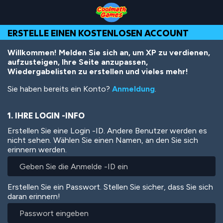
Skip
Skip
Skip
Skip
Direkt
to
to
to
to
zum
Top
Navigation
Main
Footer
Inhalt
ERSTELLE EINEN KOSTENLOSEN ACCOUNT
of
Content
Page
Willkommen! Melden Sie sich an, um XP zu verdienen,
aufzusteigen, Ihre Seite anzupassen,
Wiedergabelisten zu erstellen und vieles mehr!
Sie haben bereits ein Konto?
Anmeldung
.
1. IHRE LOGIN -INFO
Erstellen Sie eine Login -ID. Andere Benutzer werden es
nicht sehen. Wählen Sie einen Namen, an den Sie sich
erinnern werden.
Erstellen Sie ein Passwort. Stellen Sie sicher, dass Sie sich
daran erinnern!
Passwort
eingeben