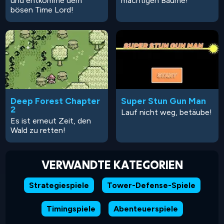
und entkomme dem
mächtigen Bäume!
bösen Time Lord!
Deep Forest Chapter
Super Stun Gun Man
2
Lauf nicht weg, betäube!
Es ist erneut Zeit, den
Wald zu retten!
VERWANDTE KATEGORIEN
Strategiespiele
Tower-Defense-Spiele
Timingspiele
Abenteuerspiele