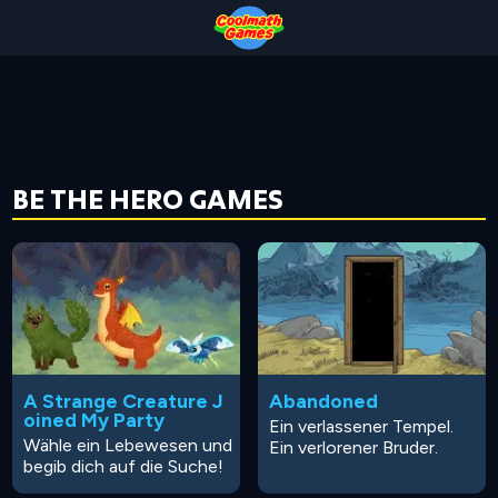
Skip
Skip
Skip
Skip
to
to
to
to
Top
Navigation
Main
Footer
of
Content
Page
BE THE HERO GAMES
A Strange Creature J
Abandoned
oined My Party
Ein verlassener Tempel.
Wähle ein Lebewesen und
Ein verlorener Bruder.
begib dich auf die Suche!