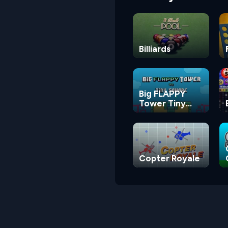
Billiards
Big FLAPPY
Tower Tiny
Square
Copter Royale