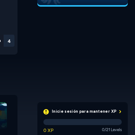
n
3
Polly the Frog 3
BibiQuest
Platform
Inicie sesión para mantener XP
0 XP
0/21 Levels