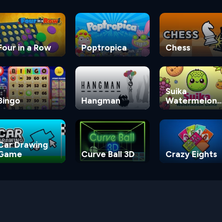
Four in a Row
Poptropica
Chess
Suika
Bingo
Hangman
Watermelon
Game
Car Drawing
Game
Curve Ball 3D
Crazy Eights