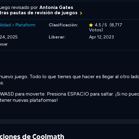
uego revisado por
Antonia Gates
ras pautas de revisión de juegos
ilidad
>
Plataform
Clasificación:
4.5 / 5
(8,717
Votos)
 24, 2025
Liberar:
Apr 12, 2023
wser
nuevo juego. Todo lo que tienes que hacer es llegar al otro lad
s.
o WASD para moverte. Presiona ESPACIO para saltar. ¡Si no pue
btener nuevas plataformas!
cciones de Coolmath