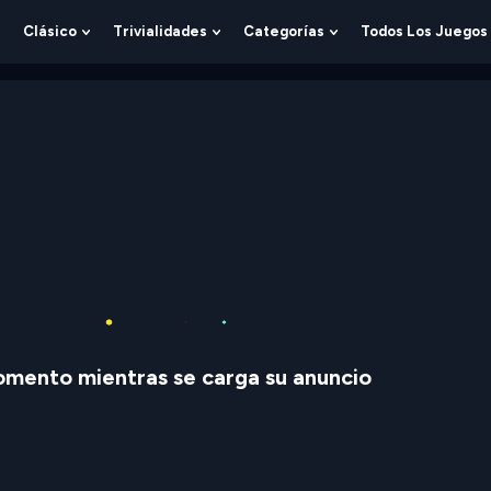
Clásico
Trivialidades
Categorías
Todos Los Juegos
Show
Show
Show
Show
Submenu
Submenu
Submenu
Submenu
For
For
For
For
Lógica
Clásico
Trivialidades
Categorías
mento mientras se carga su anuncio