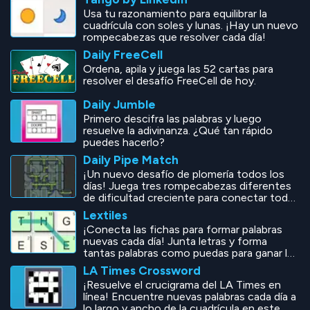
Usa tu razonamiento para equilibrar la
cuadrícula con soles y lunas. ¡Hay un nuevo
rompecabezas que resolver cada día!
Daily FreeCell
Ordena, apila y juega las 52 cartas para
resolver el desafío FreeCell de hoy.
Daily Jumble
Primero descifra las palabras y luego
resuelve la adivinanza. ¿Qué tan rápido
puedes hacerlo?
Daily Pipe Match
¡Un nuevo desafío de plomería todos los
días! Juega tres rompecabezas diferentes
de dificultad creciente para conectar todas
las tuberías. ¿Puedes arreglar las tuberías en
Lextiles
el menor número de movimientos posible?
¡Conecta las fichas para formar palabras
nuevas cada día! Junta letras y forma
tantas palabras como puedas para ganar la
mayor cantidad de puntos.
LA Times Crossword
¡Resuelve el crucigrama del LA Times en
línea! Encuentre nuevas palabras cada día a
lo largo y ancho de la cuadrícula en este