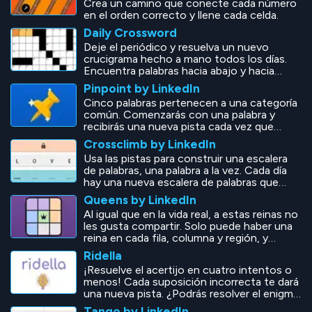
Crea un camino que conecte cada número
en el orden correcto y llene cada celda.
Daily Crossword
Deje el periódico y resuelva un nuevo
crucigrama hecho a mano todos los días.
Encuentra palabras hacia abajo y hacia
afuera en este clásico juego de adivinar
Pinpoint by LinkedIn
palabras.
Cinco palabras pertenecen a una categoría
común. Comenzarás con una palabra y
recibirás una nueva pista cada vez que
adivines incorrectamente. ¿Puedes
Crossclimb by LinkedIn
descifrarla antes de usar todas tus
Usa las pistas para construir una escalera
suposiciones?
de palabras, una palabra a la vez. Cada día
hay una nueva escalera de palabras que
escalar.
Queens by LinkedIn
Al igual que en la vida real, a estas reinas no
les gusta compartir. Solo puede haber una
reina en cada fila, columna y región, y
tampoco pueden tocarse.
Ridella
¡Resuelve el acertijo en cuatro intentos o
menos! Cada suposición incorrecta te dará
una nueva pista. ¿Podrás resolver el enigma
sin quedarte sin posibilidades?
Tango by LinkedIn