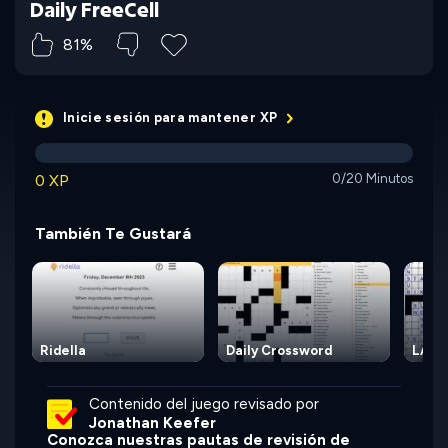
Daily FreeCell
81%
Inicie sesión para mantener XP
0 XP
0/20 Minutos
También Te Gustará
Ridella
Daily Crossword
LA T
Contenido del juego revisado por
Jonathan Keefer
Conozca nuestras pautas de revisión de