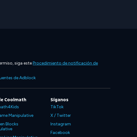
ermiso, siga este
Procedimiento de notificación de
cuentes de Adblock
de Coolmath
Síganos
ath4Kids
TikTok
ame Manipulative
X / Twitter
en Blocks
Instagram
lative
Facebook