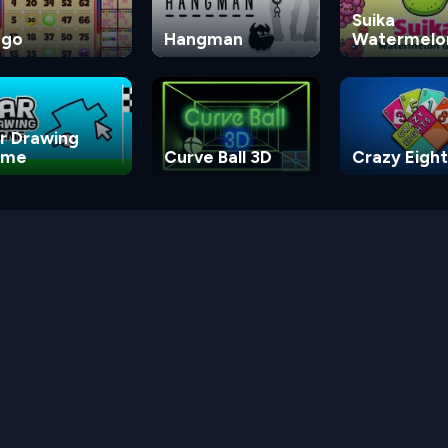
Suika
ngo
Hangman
Watermelo
Game
r Drawing
ame
Curve Ball 3D
Crazy Eight