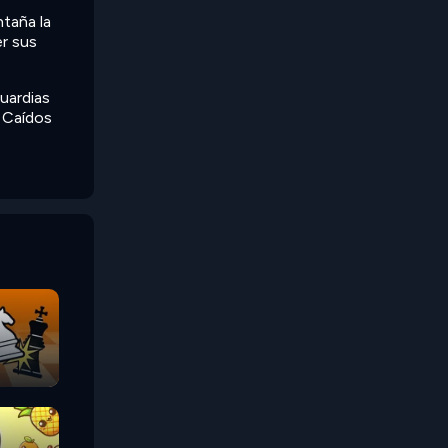
ntaña la
er sus
uardias
e Caídos