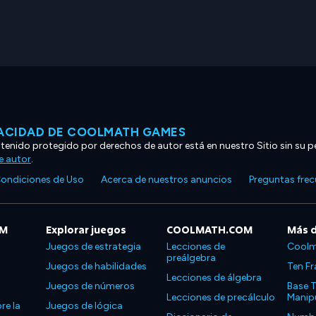
VACIDAD DE COOLMATH GAMES
ntenido protegido por derechos de autor está en nuestro Sitio sin su p
e autor
.
ondiciones de Uso
Acerca de nuestros anuncios
Preguntas fre
OM
Explorar juegos
COOLMATH.COM
Más 
Juegos de estrategia
Lecciones de
Coolm
preálgebra
Juegos de habilidades
Ten Fr
Lecciones de álgebra
Juegos de números
Base T
Lecciones de precálculo
Manipu
re la
Juegos de lógica