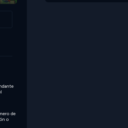
andante
l
úmero de
ión o