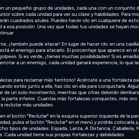
on un pequeño grupo de unidades, cada una con un conjunto 
cursor sobre cada unidad para ver su clase y habilidades. Para m
ecerán cuadrados azules. Puedes hacer clic en cualquiera de est
d a esa posición. Una vez que todas tus unidades se hayan mov
ntinuar.
, ¡también puede atacar! En lugar de hacer clic en una casilla 
de está el enemigo para atacarlo. El porcentaje que aparece en e
golpees. Si es verde, ¡tienes muchas posibilidades! Si es amarillo
derrotar a un enemigo, cada unidad ganará experiencia, lo que la
ezas para reclamar más territorio! Acércate a una fortaleza pa
ando estés junto a ella, haz clic en ella para conquistarla. Algu
r de un solo movimiento, mientras que otras deberán derribars
 la parte inferior. Cuantas más fortalezas conquistes, más oro
ra reclutar más unidades.
en el botón "Reclutar" en la esquina superior izquierda de la pant
nidad, pulsa el botón "Reclutar" en el menú y podrás colocarla j
cho tipos de unidades: Espada, Lanza, A Distancia, Caballería,
 Cada unidad tiene sus propias fortalezas y debilidades.