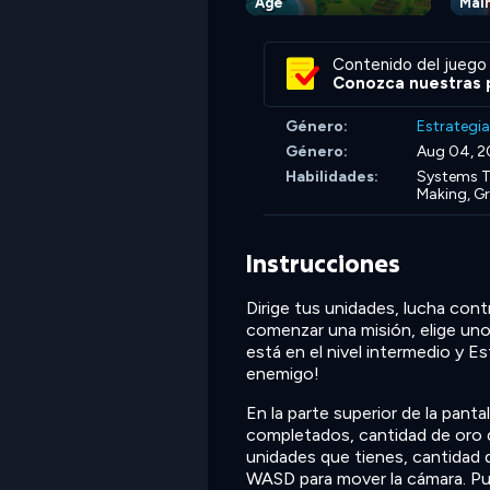
Age
Mai
Contenido del juego 
Conozca nuestras p
Género:
Estrategia
Género:
Aug 04, 2
Habilidades:
Systems T
Making,
Gr
Instrucciones
Dirige tus unidades, lucha cont
comenzar una misión, elige uno 
está en el nivel intermedio y Est
enemigo!
En la parte superior de la pant
completados, cantidad de oro 
unidades que tienes, cantidad d
WASD para mover la cámara. Puls