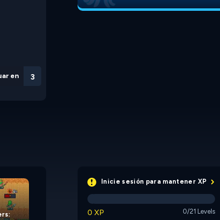
uar en
3
Deck Adventurers:
Deck Adventurers:
Chapter 2
Chapter 3
Inicie sesión para mantener XP
0 XP
0/21 Levels
rs: