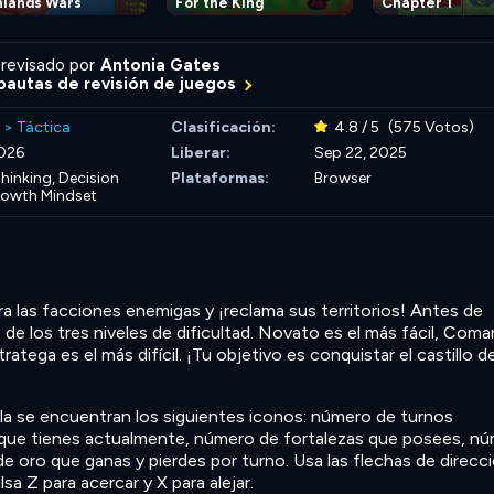
nlands Wars
For the King
Chapter 1
revisado por
Antonia Gates
autas de revisión de juegos
>
Táctica
Clasificación:
4.8 / 5
(575 Votos)
026
Liberar:
Sep 22, 2025
hinking,
Decision
Plataformas:
Browser
owth Mindset
ra las facciones enemigas y ¡reclama sus territorios! Antes de
de los tres niveles de dificultad. Novato es el más fácil, Com
ratega es el más difícil. ¡Tu objetivo es conquistar el castillo de
alla se encuentran los siguientes iconos: número de turnos
que tienes actualmente, número de fortalezas que posees, n
e oro que ganas y pierdes por turno. Usa las flechas de direcc
a Z para acercar y X para alejar.