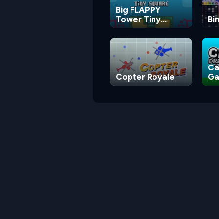
Big FLAPPY
Tower Tiny
Bi
Square
Ca
Copter Royale
G