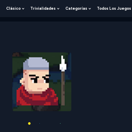
Clásico
Trivialidades
Categorías
Todos Los Juegos
Show
Show
Show
Show
Submenu
Submenu
Submenu
Submenu
For
For
For
For
Lógica
Clásico
Trivialidades
Categorías