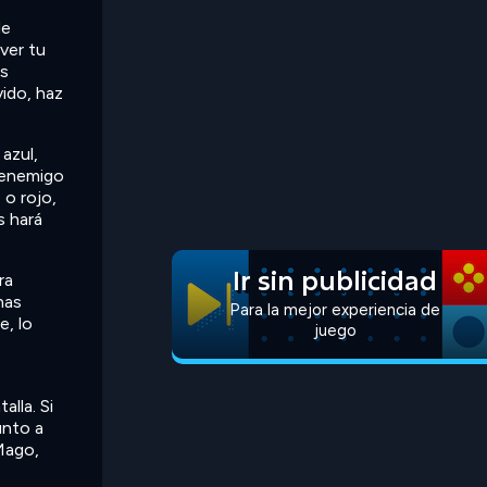
de
over tu
os
ido, haz
azul,
l enemigo
 o rojo,
s hará
Ir sin publicidad
ra
nas
Para la mejor experiencia de
e, lo
juego
alla. Si
unto a
 Mago,