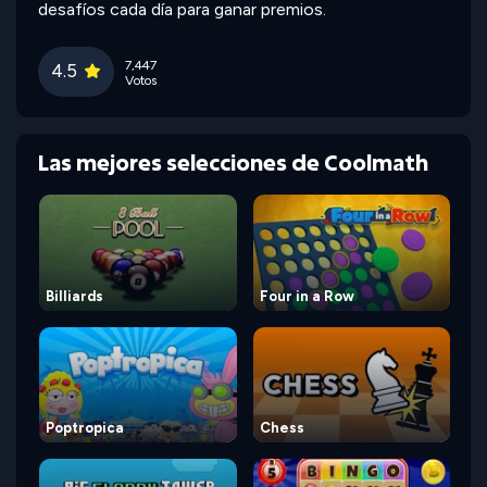
desafíos cada día para ganar premios.
7,447
4.5
Votos
Las mejores selecciones de Coolmath
Billiards
Four in a Row
Poptropica
Chess