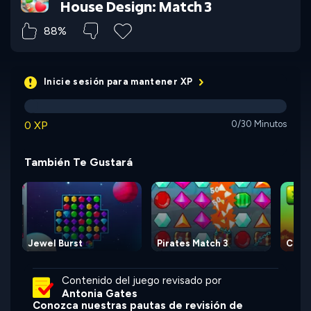
House Design: Match 3
88%
Inicie sesión para mantener XP
0 XP
0/30 Minutos
También Te Gustará
Jewel Burst
Pirates Match 3
Cube
Contenido del juego revisado por
Antonia Gates
Conozca nuestras pautas de revisión de