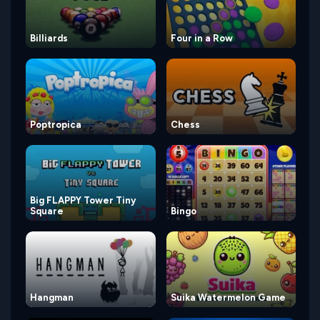
Billiards
Four in a Row
Poptropica
Chess
Big FLAPPY Tower Tiny
Square
Bingo
Hangman
Suika Watermelon Game