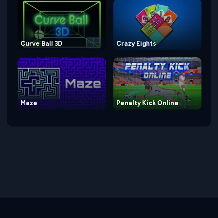
Curve Ball 3D
Crazy Eights
Maze
Penalty Kick Online