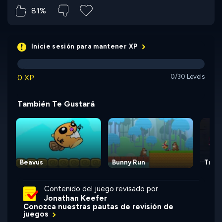
81%
Inicie sesión para mantener XP
0 XP
0/30 Levels
También Te Gustará
Beavus
Bunny Run
Trea
Contenido del juego revisado por
Jonathan Keefer
Conozca nuestras pautas de revisión de
juegos