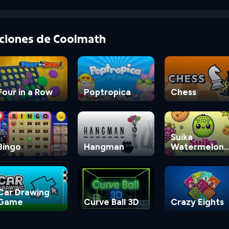
cciones de Coolmath
Four in a Row
Poptropica
Chess
Suika
Bingo
Hangman
Watermelon
Game
Car Drawing
Game
Curve Ball 3D
Crazy Eights