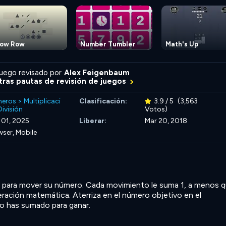
ow Row
Number Tumbler
Math's Up
uego revisado por
Alex Feigenbaum
ras pautas de revisión de juegos
eros
>
Multiplicaci
Clasificación:
3.9 / 5
(3,563
ivisión
Votos)
 01, 2025
Liberar:
Mar 20, 2018
ser, Mobile
cha para mover su número. Cada movimiento le suma 1, a menos 
ración matemática. Aterriza en el número objetivo en el
 has sumado para ganar.