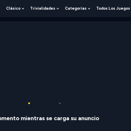
Clásico
Trivialidades
Categorías
Todos Los Juegos
Show
Show
Show
Show
Submenu
Submenu
Submenu
Submenu
For
For
For
For
Lógica
Clásico
Trivialidades
Categorías
mento mientras se carga su anuncio