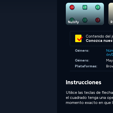
Nullify
R
Contenido del j
Conozca nuest
Género:
Núm
ón/D
Género:
May
Plataformas:
Brow
Instrucciones
Utilice las teclas de fle
el cuadrado tenga una ope
momento exacto en que lo