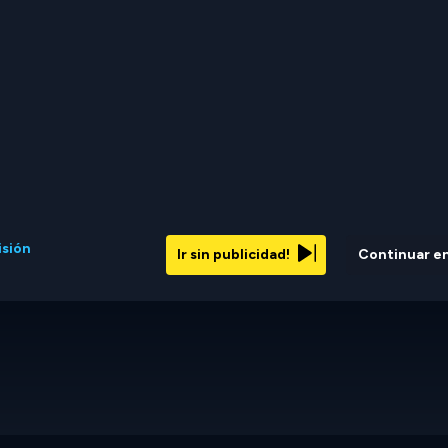
isión
Ir sin publicidad!
Continuar e