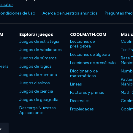
e autor
.
ondiciones de Uso
Acerca de nuestros anuncios
Preguntas fre
OM
Explorar juegos
COOLMATH.COM
Más 
Juegos de estrategia
Lecciones de
Coolm
preálgebra
Juegos de habilidades
Ten Fr
Lecciones de álgebra
Juegos de números
Base T
Lecciones de precálculo
Manipu
re la
Juegos de lógica
Diccionario de
Number
Juegos de memoria
matemáticas
Patter
Juegos clasicos
Líneas
Manipu
Juegos de ciencia
Factores y primas
Math 
Juegos de geografía
Decimales
Coolm
Descarga Nuestras
Propiedades
Coolm
Aplicaciones