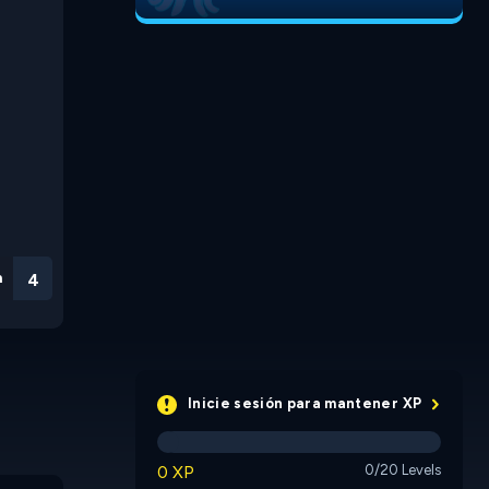
n
3
Inicie sesión para mantener XP
0 XP
0/20 Levels
More or 