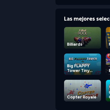
Las mejores sele
Billiards
Big FLAPPY
Tower Tiny
Square
Copter Royale