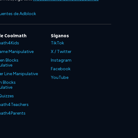
cuentes de Adblock
de Coolmath
Síganos
ath4Kids
TikTok
ame Manipulative
X / Twitter
en Blocks
Instagram
lative
Facebook
 Line Manipulative
YouTube
n Blocks
lative
Quizzes
ath4Teachers
ath4Parents