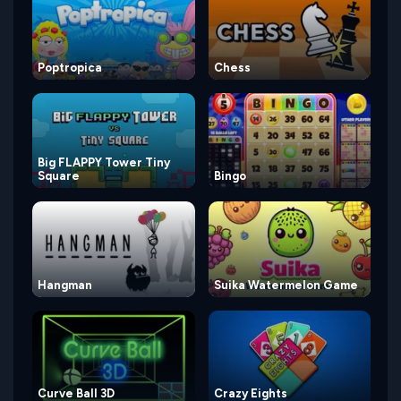
Poptropica
Chess
Big FLAPPY Tower Tiny
Square
Bingo
Hangman
Suika Watermelon Game
Curve Ball 3D
Crazy Eights