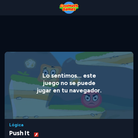
Skip
Skip
Skip
Skip
to
to
to
to
Top
Navigation
Main
Footer
of
Content
Page
Lo sentimos... este
juego no se puede
jugar en tu navegador.
Lógica
Push It